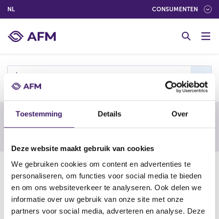
(NEDERLANDS (NEDERLAND))
NL
CONSUMENTEN
G
o
t
o
c
j
o
n
t
Toestemming
Details
Over
e
Waarschuwing van een buitenlandse
n
toezichthouder
t
Deze website maakt gebruik van cookies
We gebruiken cookies om content en advertenties te
24-09-25
personaliseren, om functies voor social media te bieden
Johnston & Murphy Capital Inc.
en om ons websiteverkeer te analyseren. Ook delen we
informatie over uw gebruik van onze site met onze
partners voor social media, adverteren en analyse. Deze
https://www.fma.gv.at/die-fma-warnt-vor-angeboten-