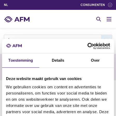
(NEDERLANDS (NEDERLAND))
NL
CONSUMENTEN
G
o
t
o
c
j
o
n
t
Toestemming
Details
Over
e
Waarschuwing van een buitenlandse
n
toezichthouder
t
Deze website maakt gebruik van cookies
We gebruiken cookies om content en advertenties te
26-03-15
personaliseren, om functies voor social media te bieden
JavierYep.com
en om ons websiteverkeer te analyseren. Ook delen we
informatie over uw gebruik van onze site met onze
partners voor social media, adverteren en analyse. Deze
https://www.bcsc.bc.ca/Enforcement/Investment_Cautio