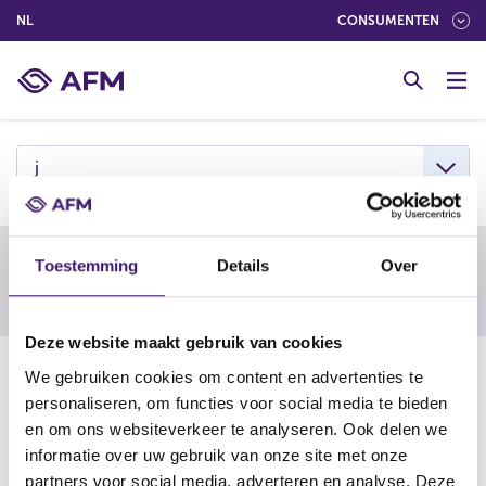
(NEDERLANDS (NEDERLAND))
NL
CONSUMENTEN
G
o
t
o
c
j
o
n
t
e
Waarschuwing van een buitenlandse
Toestemming
Details
Over
n
toezichthouder
t
Deze website maakt gebruik van cookies
11-06-25
We gebruiken cookies om content en advertenties te
personaliseren, om functies voor social media te bieden
Janvest Capital 4 sp. z o.o.
en om ons websiteverkeer te analyseren. Ook delen we
informatie over uw gebruik van onze site met onze
https://www.knf.gov.pl/en/CONSUMERS/Information_for
partners voor social media, adverteren en analyse. Deze