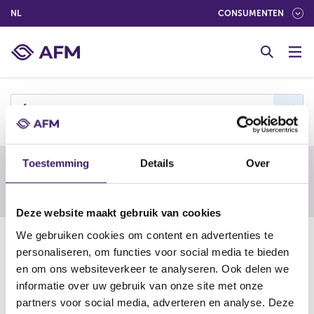
(NEDERLANDS (NEDERLAND))
NL
CONSUMENTEN
G
o
t
o
c
f
o
n
t
Toestemming
Details
Over
e
Waarschuwing van een buitenlandse
n
toezichthouder
t
Deze website maakt gebruik van cookies
We gebruiken cookies om content en advertenties te
10-03-22
personaliseren, om functies voor social media te bieden
Fxbitmarketoption Ltd
en om ons websiteverkeer te analyseren. Ook delen we
informatie over uw gebruik van onze site met onze
partners voor social media, adverteren en analyse. Deze
https://www.fca.org.uk/news/warnings/fxbitmarketoption