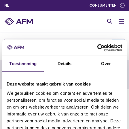
(NEDERLANDS (NEDERLAND))
NL
CONSUMENTEN
G
o
t
o
c
f
o
n
t
Toestemming
Details
Over
e
Waarschuwing van een buitenlandse
n
toezichthouder
t
Deze website maakt gebruik van cookies
We gebruiken cookies om content en advertenties te
11-02-22
personaliseren, om functies voor social media te bieden
en om ons websiteverkeer te analyseren. Ook delen we
FX Master Trader
informatie over uw gebruik van onze site met onze
partners voor social media, adverteren en analyse. Deze
(
https://www.fca.org.uk/news/warnings/fx-master-trader
partners kunnen deze gegevens combineren met andere