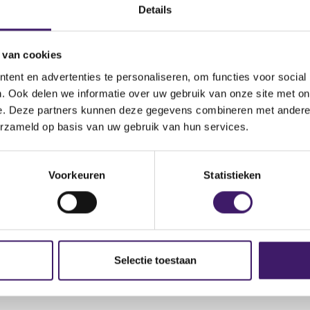
(
.fca.org.uk/news/warnings/flexiquid
Details
o
p
 van cookies
e
n
ent en advertenties te personaliseren, om functies voor social
s
. Ook delen we informatie over uw gebruik van onze site met on
i
e. Deze partners kunnen deze gegevens combineren met andere i
n
erzameld op basis van uw gebruik van hun services.
a
n
e
Voorkeuren
Statistieken
w
w
i
n
d
Selectie toestaan
o
w
)