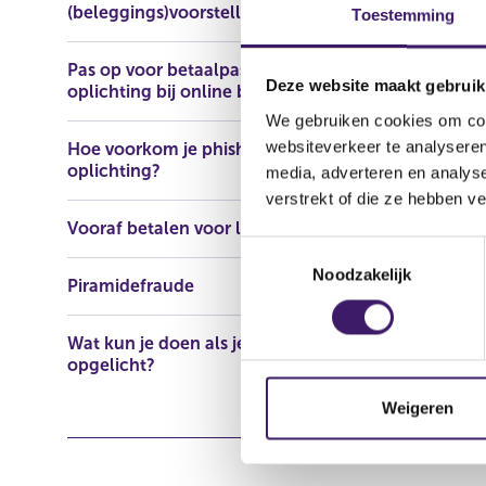
(beleggings)voorstellen
https://www
Toestemming
Pas op voor betaalpasfraude en
Deze website maakt gebruik
oplichting bij online bankieren
We gebruiken cookies om cont
websiteverkeer te analyseren
Hoe voorkom je phishing en
oplichting?
media, adverteren en analys
verstrekt of die ze hebben v
Vooraf betalen voor lening
T
Noodzakelijk
o
Piramidefraude
e
s
Wat kun je doen als je bent
t
opgelicht?
e
m
Weigeren
m
i
n