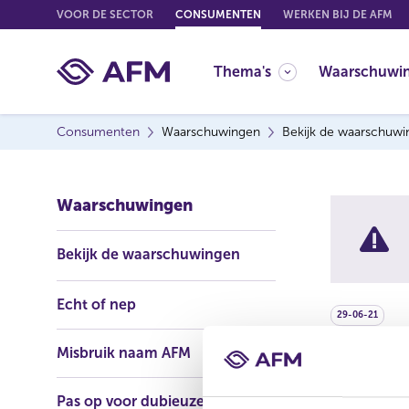
G
VOOR DE SECTOR
CONSUMENTEN
WERKEN BIJ DE AFM
o
t
Thema's
Waarschuwi
o
c
o
Consumenten
Waarschuwingen
Bekijk de waarschuw
n
t
e
Waarschuwingen
n
t
Bekijk de waarschuwingen
Echt of nep
29-06-21
Misbruik naam AFM
Flexiq
Pas op voor dubieuze