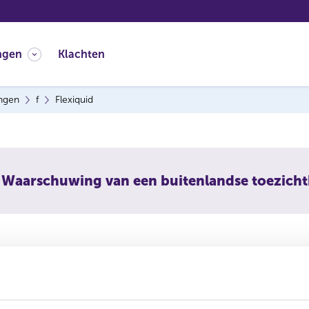
ngen
Klachten
ingen
f
Flexiquid
Waarschuwing van een buitenlandse toezich
uid