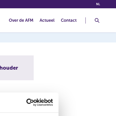
(NEDERLA
NL
Over de AFM
Actueel
Contact
thouder