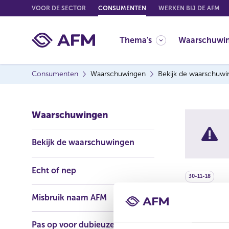
G
VOOR DE SECTOR
CONSUMENTEN
WERKEN BIJ DE AFM
o
t
Thema's
Waarschuwi
o
c
o
Consumenten
Waarschuwingen
Bekijk de waarschuw
n
t
e
Waarschuwingen
n
t
Bekijk de waarschuwingen
Echt of nep
30-11-18
Misbruik naam AFM
Fernp
Pas op voor dubieuze