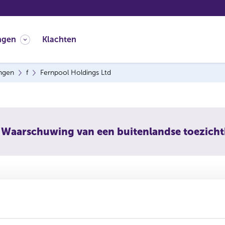
ngen
Klachten
ingen
f
Fernpool Holdings Ltd
Waarschuwing van een buitenlandse toezich
ool Holdings Ltd