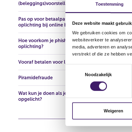
(beleggings)voorstellen
https://www
Toestemming
(
firm
o
Pas op voor betaalpasfraude en
Deze website maakt gebruik
p
oplichting bij online bankieren
e
We gebruiken cookies om cont
n
websiteverkeer te analyseren
Hoe voorkom je phishing en
s
oplichting?
media, adverteren en analys
i
verstrekt of die ze hebben v
n
Vooraf betalen voor lening
a
T
n
Noodzakelijk
o
Piramidefraude
e
e
w
s
Wat kun je doen als je bent
w
t
opgelicht?
i
e
n
m
Weigeren
d
m
o
i
w
n