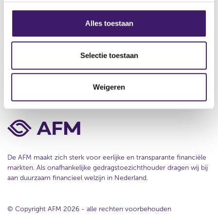
Werken bij de AFM
s
s
Over deze website
Alles toestaan
e
Privacy
l
e
Selectie toestaan
Cookiebeleid
c
t
Weigeren
i
e
De AFM maakt zich sterk voor eerlijke en transparante financiële
markten. Als onafhankelijke gedragstoezichthouder dragen wij bij
aan duurzaam financieel welzijn in Nederland.
© Copyright AFM 2026 - alle rechten voorbehouden