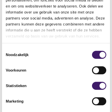
personaliseren, om functies voor social media te bieden
en om ons websiteverkeer te analyseren. Ook delen we
Naam: Wealth Sailor
informatie over uw gebruik van onze site met onze
Adres: Trust Company Complex, Ajeltake Road, Ajeltake
partners voor social media, adverteren en analyse. Deze
Island, Majuro, Marshall Islands
partners kunnen deze gegevens combineren met andere
Telefoonnummer: + 442045786191
informatie die u aan ze heeft verstrekt of die ze hebben
E-mailadres: support@wealthsailor.com
verzameld op basis van uw gebruik van hun services.
Domeinnaam:
https://webtrader.wealthsailorplatform.com/ en
https://wealthsailor.com/
T
Noodzakelijk
o
e
s
Voorkeuren
t
e
Archief
m
Statistieken
Over de AFM
m
i
Marketing
Contact
n
g