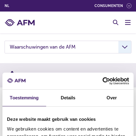
(NEDERLANDS (NEDERLAND))
NL
CONSUMENTEN
G
o
t
o
c
Waarschuwingen van de AFM
o
n
t
e
Waarschuwing AFM
n
t
16-12-25
Toestemming
Details
Over
De AFM waarschuwt consumenten om niet in te gaan op
aanbiedingen van Wealth Sailor. Deze onderneming is
Deze website maakt gebruik van cookies
vermoedelijk een boilerroom: een vorm van online
We gebruiken cookies om content en advertenties te
beleggingsfraude.