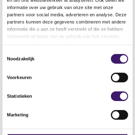
en om ons websiteverkeer te analyseren. Ook delen we
legitieme onderneming.
informatie over uw gebruik van onze site met onze
partners voor social media, adverteren en analyse. Deze
Naam: Volksvermogen
partners kunnen deze gegevens combineren met andere
Adres: Herengracht 456, 1017CB Amsterdam
informatie die u aan ze heeft verstrekt of die ze hebben
Telefoonnummer: +31 283 668 353
verzameld op basis van uw gebruik van hun services.
E-mailadres: support@volksvermogenai.net
Domeinnaam: https://volksvermogenai.net
T
Noodzakelijk
o
e
s
Voorkeuren
t
Archief
e
Over de AFM
m
Statistieken
m
Contact
i
Marketing
n
Werken bij de AFM
g
s
Over deze website