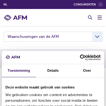
(NEDERLANDS (NEDERLAND))
NL
CONSUMENTEN
G
o
t
o
c
Waarschuwingen van de AFM
o
n
t
e
Waarschuwing AFM
n
t
Toestemming
Details
Over
02-06-26
De AFM waarschuwt consumenten om niet in te gaan op
Deze website maakt gebruik van cookies
aanbiedingen van Volksvermogen. Deze onderneming is
We gebruiken cookies om content en advertenties te
vermoedelijk een boilerroom: een vorm van online
personaliseren, om functies voor social media te bieden
beleggingsfraude en mogelijk een kloon van een