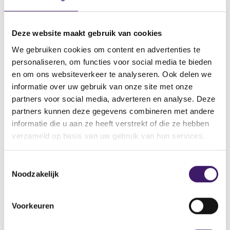
Execution Services B.V. die wel beschikt over een
vergunning van de AFM. De vergunninghouder Tradeweb
Execution Services B.V. heeft niets met de
Deze website maakt gebruik van cookies
boilerroompraktijken te maken en maakt gebruik van de
We gebruiken cookies om content en advertenties te
website www.tradeweb.com.
personaliseren, om functies voor social media te bieden
Zie ook: https://www.consob.it/web/consob-and-its-
en om ons websiteverkeer te analyseren. Ook delen we
activities/-/consob-resolution-no-23300-of-october-
informatie over uw gebruik van onze site met onze
23-2024-
partners voor social media, adverteren en analyse. Deze
partners kunnen deze gegevens combineren met andere
Fake or cloned websites! The AFM warns consumers
informatie die u aan ze heeft verstrekt of die ze hebben
against fake or cloned websites who misuse the name and
verzameld op basis van uw gebruik van hun services.
address of the Dutch entity Tradeweb Execution Services
B.V. who possesses an AFM licence. The licensed entity
Tradeweb Execution Services B.V. is not involved in the
T
fraudulent boilerroom practices and uses the website
Noodzakelijk
o
www.tradeweb.com.
e
See also: https://www.consob.it/web/consob-and-its-
s
Voorkeuren
activities/-/consob-resolution-no-23300-of-october-
t
23-2024-
e