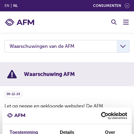
(ENGLISH)
(NEDERLANDS (NEDERLAND))
EN
NL
CONSUMENTEN
G
o
t
o
c
Waarschuwingen van de AFM
o
n
t
e
Waarschuwing AFM
n
t
09-12-24
Let op neppe en gekloonde websites! De AFM
waarschuwt consumenten dat er zogenaamde
kloonboilerrooms zijn die misbruik maken van de naam
en adres van de Nederlandse onderneming Tradeweb
Toestemming
Details
Over