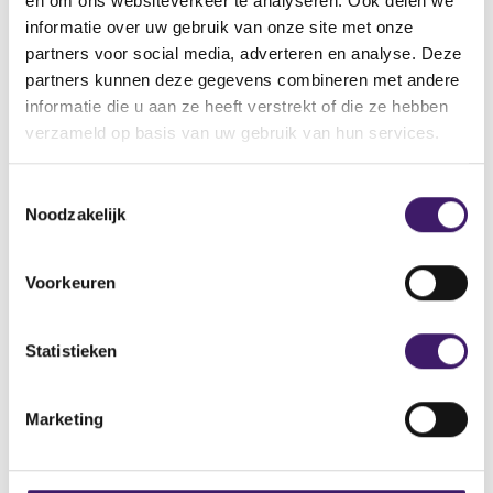
en om ons websiteverkeer te analyseren. Ook delen we
informatie over uw gebruik van onze site met onze
Naam: Tesorro365
partners voor social media, adverteren en analyse. Deze
Adres: 115 Bishopsgate, City of London, London, EC2M
partners kunnen deze gegevens combineren met andere
3TQ, UK
informatie die u aan ze heeft verstrekt of die ze hebben
Telefoonnummer: +44 3300273910
verzameld op basis van uw gebruik van hun services.
E-mailadres: support@tesorro365.com
Domeinnaam: https://tesorro365.com/
T
Noodzakelijk
o
e
s
Voorkeuren
t
Archief
e
Over de AFM
m
Statistieken
m
Contact
i
Marketing
n
Werken bij de AFM
g
s
Over deze website