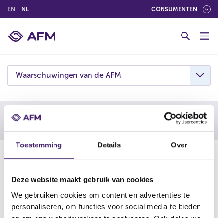
(ENGLISH)
(NEDERLANDS (NEDERLAND))
EN
NL
CONSUMENTEN
G
o
t
o
c
Waarschuwingen van de AFM
o
n
t
e
Waarschuwing AFM
n
t
Toestemming
Details
Over
19-08-25
De AFM waarschuwt consumenten om niet in te gaan op
Deze website maakt gebruik van cookies
aanbiedingen van Tesorro365. Deze onderneming is
We gebruiken cookies om content en advertenties te
vermoedelijk een boilerroom: een vorm van online
personaliseren, om functies voor social media te bieden
beleggingsfraude.