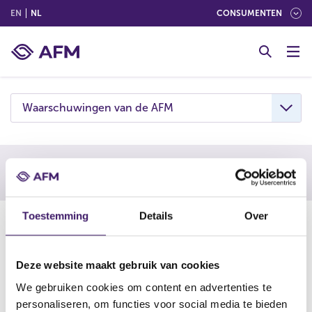
(ENGLISH)
(NEDERLANDS (NEDERLAND))
EN
NL
CONSUMENTEN
G
o
t
o
c
Waarschuwingen van de AFM
o
n
t
e
Waarschuwing AFM
n
t
Toestemming
Details
Over
11-09-25
De AFM waarschuwt consumenten om niet in te gaan op
aanbiedingen van Prophinity. Deze onderneming is
Deze website maakt gebruik van cookies
vermoedelijk een boilerroom: een vorm van online
We gebruiken cookies om content en advertenties te
beleggingsfraude.
personaliseren, om functies voor social media te bieden