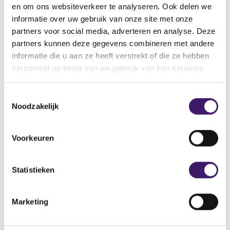
en om ons websiteverkeer te analyseren. Ook delen we
Naam: Prophinity
informatie over uw gebruik van onze site met onze
Adres: Zugerstrasse 76B, Swiss Reliance AG, Baar, 6340,
partners voor social media, adverteren en analyse. Deze
Switzerland, Swiss Confederation
partners kunnen deze gegevens combineren met andere
Telefoonnummer: +41 43 508 68 19
informatie die u aan ze heeft verstrekt of die ze hebben
E-mailadres: Contact@Prophinity.com
verzameld op basis van uw gebruik van hun services.
Domeinnaam: https://www.prophinity.com/
Domeinaam: https://prophinity-ai.com
T
Noodzakelijk
o
e
s
Voorkeuren
t
Archief
e
m
Statistieken
Over de AFM
m
i
Contact
Marketing
n
Werken bij de AFM
g