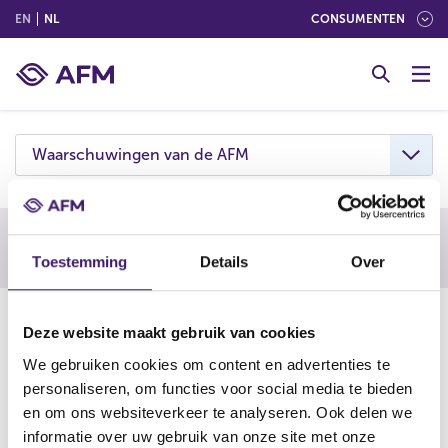
(ENGLISH)
(NEDERLANDS (NEDERLAND))
EN
NL
CONSUMENTEN
G
o
t
o
c
Waarschuwingen van de AFM
o
n
t
e
Waarschuwing AFM
Toestemming
Details
Over
n
t
08-04-24
Deze website maakt gebruik van cookies
De AFM waarschuwt consumenten om niet in te gaan op
We gebruiken cookies om content en advertenties te
aanbiedingen van Marketsecho. Deze onderneming is
personaliseren, om functies voor social media te bieden
vermoedelijk een boilerroom.
en om ons websiteverkeer te analyseren. Ook delen we
informatie over uw gebruik van onze site met onze