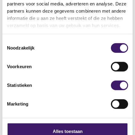
Naam: Marketsecho
partners voor social media, adverteren en analyse. Deze
Adres: 2750, Quadra Street Victoria, Canada
partners kunnen deze gegevens combineren met andere
E-mailadres: support@marketsecho.com
informatie die u aan ze heeft verstrekt of die ze hebben
Domeinnaam: www.Marketsecho.com
verzameld op basis van uw gebruik van hun services.
T
Noodzakelijk
o
e
Archief
s
Voorkeuren
t
Over de AFM
e
m
Statistieken
Contact
m
Werken bij de AFM
i
Marketing
n
Over deze website
g
s
Privacy
s
Alles toestaan