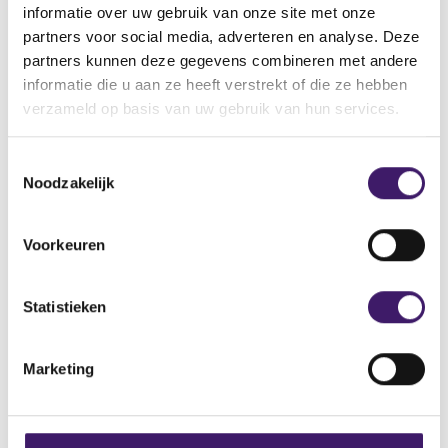
informatie over uw gebruik van onze site met onze
Naam: LFtrade
partners voor social media, adverteren en analyse. Deze
Adres: Rue du Rhône 86, 1204 Genève, Switzerland
partners kunnen deze gegevens combineren met andere
Telefoonnummer: +442046009676
informatie die u aan ze heeft verstrekt of die ze hebben
E-mailadres: support@lftrade.co
verzameld op basis van uw gebruik van hun services.
Domeinnaam: https://lftrade.co/
T
Noodzakelijk
o
e
s
Voorkeuren
Archief
t
e
Over de AFM
m
Statistieken
m
Contact
i
Marketing
Werken bij de AFM
n
g
Over deze website
s