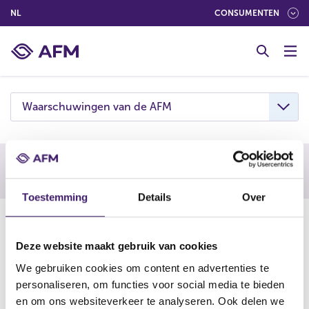
(NEDERLANDS (NEDERLAND))
NL
CONSUMENTEN
G
o
t
o
c
Waarschuwingen van de AFM
o
n
t
e
Waarschuwing AFM
n
Toestemming
Details
Over
t
07-04-26
De AFM waarschuwt consumenten om niet in te gaan op
Deze website maakt gebruik van cookies
aanbiedingen van LFtrade. Deze onderneming is
We gebruiken cookies om content en advertenties te
vermoedelijk een boilerroom: een vorm van online
personaliseren, om functies voor social media te bieden
beleggingsfraude.
en om ons websiteverkeer te analyseren. Ook delen we