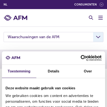
(NEDERLANDS (NEDERLAND))
NL
CONSUMENTEN
G
o
t
o
c
Waarschuwingen van de AFM
o
n
t
e
Waarschuwing AFM
n
t
Toestemming
Details
Over
30-04-26
De AFM waarschuwt consumenten om niet in te gaan op
Deze website maakt gebruik van cookies
aanbiedingen van Imperium Profit. Deze onderneming is
We gebruiken cookies om content en advertenties te
vermoedelijk een boilerroom: een vorm van online
personaliseren, om functies voor social media te bieden
beleggingsfraude.