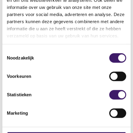
en om ons websiteverkeer te analyseren. Ook delen we
informatie over uw gebruik van onze site met onze
Naam: Imperium Profit
partners voor social media, adverteren en analyse. Deze
Adres: 15 Hanover Square, Mayfair, London, United
partners kunnen deze gegevens combineren met andere
Kingdom, W1S 1HS
informatie die u aan ze heeft verstrekt of die ze hebben
Telefoonnummer: +447451298692
verzameld op basis van uw gebruik van hun services.
E-mailadres: support@imperium-profit.com
Domeinnaam: https://imperium-profit.com/
T
Noodzakelijk
o
e
s
Voorkeuren
t
Archief
e
Over de AFM
m
Statistieken
m
Contact
i
Marketing
n
Werken bij de AFM
g
s
Over deze website