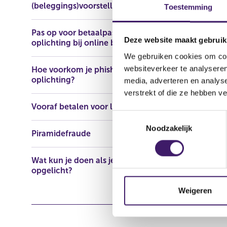
(beleggings)voorstellen
Toestemming
Naam: HFT 
E-mailadres
Pas op voor betaalpasfraude en
Domeinnaam
Deze website maakt gebruik
oplichting bij online bankieren
We gebruiken cookies om cont
websiteverkeer te analyseren
Hoe voorkom je phishing en
oplichting?
media, adverteren en analys
verstrekt of die ze hebben v
Vooraf betalen voor lening
T
Noodzakelijk
o
Piramidefraude
e
s
Wat kun je doen als je bent
t
opgelicht?
e
m
Weigeren
m
i
n