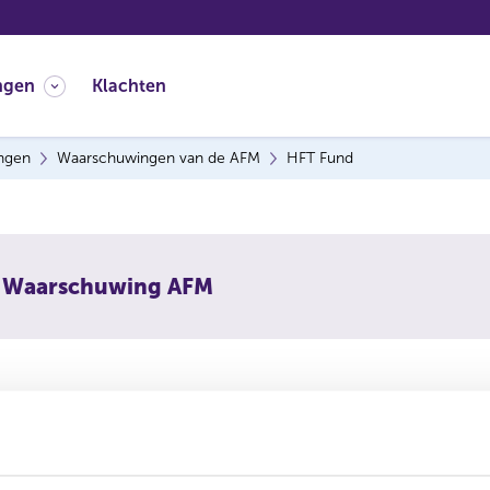
ngen
Klachten
ingen
Waarschuwingen van de AFM
HFT Fund
Waarschuwing AFM
rschuwt consumenten om niet in te gaan op aanbiedingen va
 is vermoedelijk een boilerroom: een vorm van online beleg