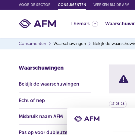
G
VOOR DE SECTOR
CONSUMENTEN
WERKEN BIJ DE AFM
o
t
Thema's
Waarschuwi
o
c
o
Consumenten
Waarschuwingen
Bekijk de waarschuw
n
t
e
Waarschuwingen
n
t
Bekijk de waarschuwingen
Echt of nep
17-03-26
Misbruik naam AFM
De AFM waa
onderneming
Pas op voor dubieuze