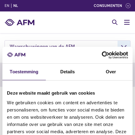
(ENGLISH)
(NEDERLANDS (NEDERLAND))
EN
NL
CONSUMENTEN
G
o
t
o
c
Waarschuwingen van de AFM
o
n
t
Toestemming
Details
Over
e
Waarschuwing AFM
n
t
Deze website maakt gebruik van cookies
08-04-25
We gebruiken cookies om content en advertenties te
De AFM waarschuwt consumenten om niet in te gaan op
personaliseren, om functies voor social media te bieden
aanbiedingen van Habsacde. Deze onderneming is
en om ons websiteverkeer te analyseren. Ook delen we
vermoedelijk een boiler room,
een vorm van online
informatie over uw gebruik van onze site met onze
beleggingsfraude.
partners voor social media, adverteren en analyse. Deze