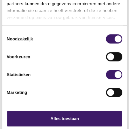
partners kunnen deze gegevens combineren met andere
Domeinnaam: https://habsacde.site/
informatie die u aan ze heeft verstrekt of die ze hebben
verzameld op basis van uw gebruik van hun services.
T
Noodzakelijk
o
Archief
e
s
Voorkeuren
Over de AFM
t
e
Contact
m
Statistieken
Werken bij de AFM
m
i
Marketing
Over deze website
n
g
Privacy
s
s
Cookiebeleid
Alles toestaan
e