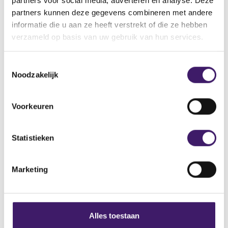
partners voor social media, adverteren en analyse. Deze
partners kunnen deze gegevens combineren met andere
Naam: Frankly Trader Fx
informatie die u aan ze heeft verstrekt of die ze hebben
Website: www.franklytraderfx.us
verzameld op basis van uw gebruik van hun services.
T
Noodzakelijk
o
e
Archief
s
Voorkeuren
Over de AFM
t
e
Contact
m
Statistieken
m
Werken bij de AFM
i
Marketing
n
Over deze website
g
Privacy
s
s
Alles toestaan
Cookiebeleid
e