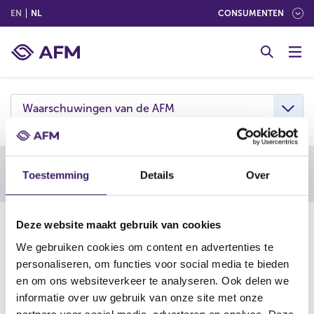
(ENGLISH)
(NEDERLANDS (NEDERLAND))
EN
NL
CONSUMENTEN
G
o
t
o
c
Waarschuwingen van de AFM
o
n
t
e
Waarschuwing AFM
Toestemming
Details
Over
n
t
10-07-25
Deze website maakt gebruik van cookies
We gebruiken cookies om content en advertenties te
De AFM waarschuwt consumenten om niet in te gaan op
personaliseren, om functies voor social media te bieden
aanbiedingen van Frankly Trader Fx. Deze onderneming is
en om ons websiteverkeer te analyseren. Ook delen we
vermoedelijk een boilerroom, een vorm van online
informatie over uw gebruik van onze site met onze
beleggingsfraude.