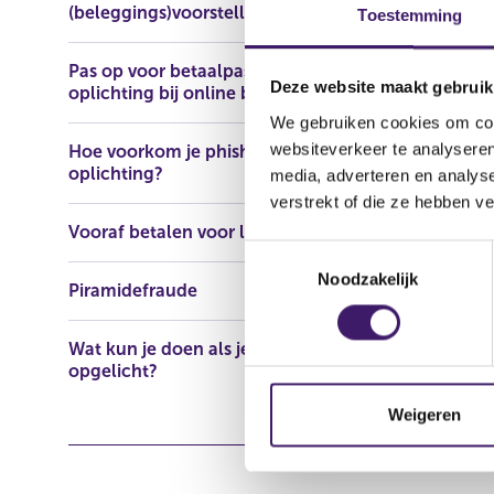
(beleggings)voorstellen
Toestemming
Naam: Faln
Domeinna
Pas op voor betaalpasfraude en
Deze website maakt gebruik
oplichting bij online bankieren
We gebruiken cookies om cont
websiteverkeer te analyseren
Hoe voorkom je phishing en
oplichting?
media, adverteren en analys
verstrekt of die ze hebben v
Vooraf betalen voor lening
T
Noodzakelijk
o
Piramidefraude
e
s
Wat kun je doen als je bent
t
opgelicht?
e
m
Weigeren
m
i
n