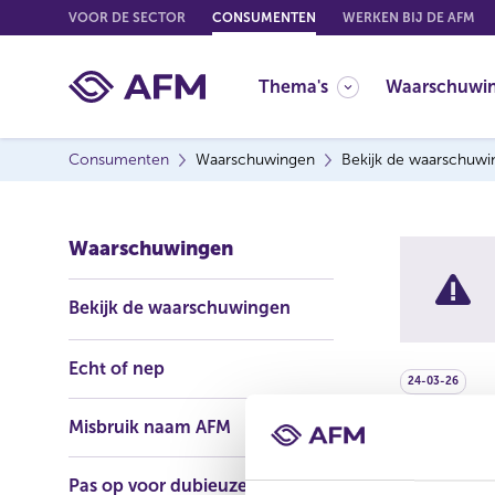
G
VOOR DE SECTOR
CONSUMENTEN
WERKEN BIJ DE AFM
o
t
Thema's
Waarschuwi
o
c
o
Consumenten
Waarschuwingen
Bekijk de waarschuw
n
t
e
Waarschuwingen
n
t
Bekijk de waarschuwingen
Echt of nep
24-03-26
Misbruik naam AFM
De AFM waar
onderneming
Pas op voor dubieuze