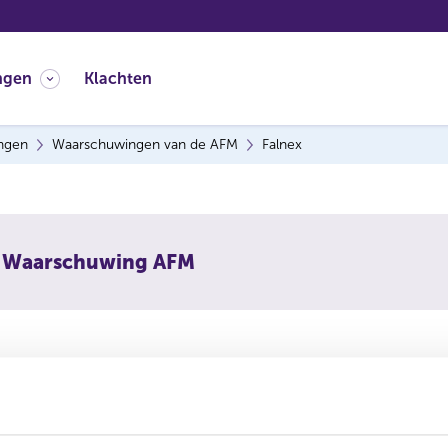
ngen
Klachten
ingen
Waarschuwingen van de AFM
Falnex
Waarschuwing AFM
schuwt consumenten om niet in te gaan op aanbiedingen van
 is vermoedelijk een boilerroom: een vorm van online beleg