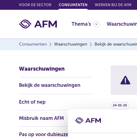
G
VOOR DE SECTOR
CONSUMENTEN
WERKEN BIJ DE AFM
o
t
Thema's
Waarschuwi
o
c
o
Consumenten
Waarschuwingen
Bekijk de waarschuw
n
t
e
Waarschuwingen
n
t
Bekijk de waarschuwingen
Echt of nep
24-02-26
Misbruik naam AFM
De AFM waa
Insight Gro
Pas op voor dubieuze
beleggingsf