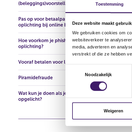
(beleggings)voorstellen
Toestemming
Naam: Empir
Pas op voor betaalpasfraude en
Adres: Rue 
Deze website maakt gebruik
oplichting bij online bankieren
Telefoonn
We gebruiken cookies om cont
E-mailadres
websiteverkeer te analyseren
Domeinnaam
Hoe voorkom je phishing en
oplichting?
media, adverteren en analys
verstrekt of die ze hebben v
Vooraf betalen voor lening
T
Noodzakelijk
o
Piramidefraude
e
s
Wat kun je doen als je bent
t
opgelicht?
e
m
Weigeren
m
i
n