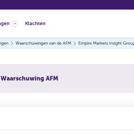
ngen
Klachten
ingen
Waarschuwingen van de AFM
Empire Markets Insight Grou
Waarschuwing AFM
rschuwt consumenten om niet in te gaan op aanbiedingen va
ups. Deze onderneming is vermoedelijk een boilerroom: een 
raude.