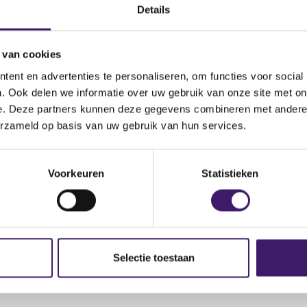
Details
e Markets Insight Groups
du 31 Décembrie 47, 1212 Genève, Switzerland
 van cookies
ummer: +41625051292;
ent en advertenties te personaliseren, om functies voor social
: support@emi-groups.info.
. Ook delen we informatie over uw gebruik van onze site met on
: https://emi-groups.com /
https://live.emi-group.net
e. Deze partners kunnen deze gegevens combineren met andere i
erzameld op basis van uw gebruik van hun services.
Voorkeuren
Statistieken
Selectie toestaan