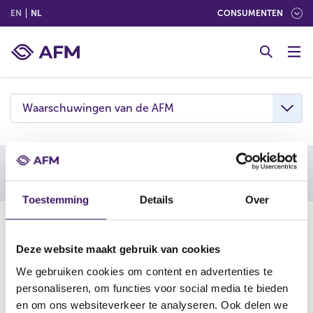
(ENGLISH)
(NEDERLANDS (NEDERLAND))
EN
NL
CONSUMENTEN
G
o
t
o
c
Waarschuwingen van de AFM
o
n
t
e
Waarschuwing AFM
n
Toestemming
Details
Over
t
04-04-24
De AFM waarschuwt consumenten om niet in te gaan op
Deze website maakt gebruik van cookies
aanbiedingen van Digital Pro Exchange. Deze
We gebruiken cookies om content en advertenties te
onderneming is vermoedelijk een boiler room.
personaliseren, om functies voor social media te bieden
en om ons websiteverkeer te analyseren. Ook delen we