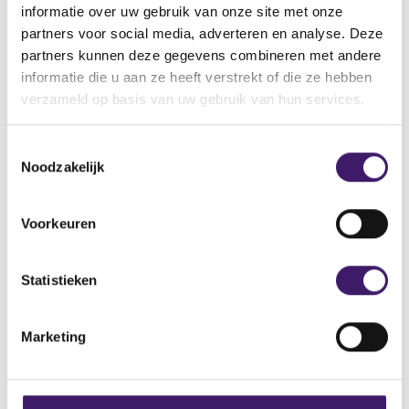
Naam: Digital Pro Exchange
informatie over uw gebruik van onze site met onze
Adres: Capella Tower 225 South Sixth Street, Suite 1790
partners voor social media, adverteren en analyse. Deze
Minneapolis, MN 55402 USA
partners kunnen deze gegevens combineren met andere
Telefoonnummer: +1 (718) 814 0427
informatie die u aan ze heeft verstrekt of die ze hebben
E-mailadres: support@digitalproexchange.com
verzameld op basis van uw gebruik van hun services.
Domeinnaam: www.digitalproexchange.com
T
Noodzakelijk
o
e
s
Voorkeuren
Archief
t
e
Over de AFM
m
Statistieken
m
Contact
i
Marketing
Werken bij de AFM
n
g
Over deze website
s