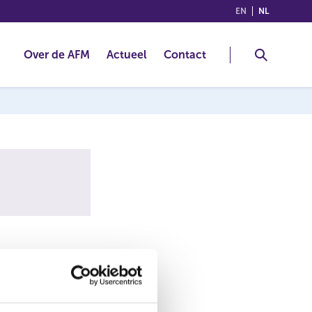
(ENGLISH)
(NEDERLA
EN
NL
Over de AFM
Actueel
Contact
owloon, HongKong