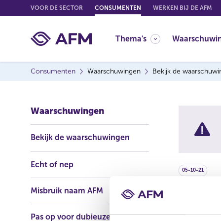
G
VOOR DE SECTOR
CONSUMENTEN
WERKEN BIJ DE AFM
o
t
Thema's
Waarschuwi
o
c
o
Consumenten
Waarschuwingen
Bekijk de waarschuw
n
t
e
Waarschuwingen
n
t
Bekijk de waarschuwingen
Echt of nep
05-10-21
Misbruik naam AFM
Naam: Ciizu
Adres:
Unit
Pas op voor dubieuze