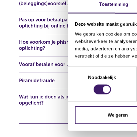
(beleggings)voorstellen
Toestemming
E-mailadres
Pas op voor betaalpasfraude en
Domeinname
Deze website maakt gebruik
oplichting bij online bankieren
We gebruiken cookies om cont
websiteverkeer te analyseren
Hoe voorkom je phishing en
oplichting?
media, adverteren en analys
verstrekt of die ze hebben v
Vooraf betalen voor lening
T
Noodzakelijk
o
Piramidefraude
e
s
Wat kun je doen als je bent
t
opgelicht?
e
m
Weigeren
m
i
n