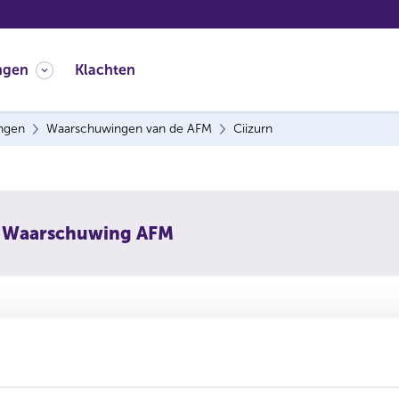
ngen
Klachten
ingen
Waarschuwingen van de AFM
Ciizurn
Waarschuwing AFM
rn Global Limited
 83, 3/F, Yau Lee Center No. 45 Hoi Yuen Road, Kwun Tong K