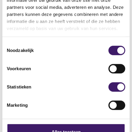
informatie over uw gebruik van onze site met onze
partners voor social media, adverteren en analyse. Deze
Naam: Brainsplan
partners kunnen deze gegevens combineren met andere
E-mailadres: support@brainsplan.net
informatie die u aan ze heeft verstrekt of die ze hebben
Domeinnaam: https://brainsplan.com en
verzameld op basis van uw gebruik van hun services.
https://webtrader.brainsplan.com
T
Noodzakelijk
o
e
s
Archief
Voorkeuren
t
Over de AFM
e
m
Statistieken
Contact
m
i
Werken bij de AFM
Marketing
n
g
Over deze website
s
Privacy
s
Alles toestaan