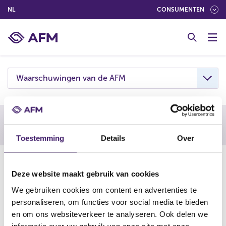
(NEDERLANDS (NEDERLAND))
NL
CONSUMENTEN
G
o
t
o
c
Waarschuwingen van de AFM
o
n
t
e
Waarschuwing AFM
n
Toestemming
Details
Over
t
18-06-26
Deze website maakt gebruik van cookies
De AFM waarschuwt consumenten om niet in te gaan op
We gebruiken cookies om content en advertenties te
aanbiedingen van Brainsplan. Deze onderneming is
personaliseren, om functies voor social media te bieden
vermoedelijk een boilerroom: een vorm van online
en om ons websiteverkeer te analyseren. Ook delen we
beleggingsfraude.