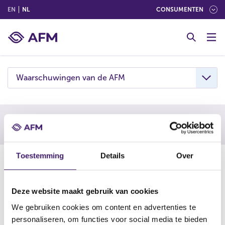
(ENGLISH)
(NEDERLANDS (NEDERLAND))
EN
NL
CONSUMENTEN
G
o
t
o
c
Waarschuwingen van de AFM
o
n
t
e
Waarschuwing AFM
n
t
Toestemming
Details
Over
01-04-25
De AFM waarschuwt consumenten om niet in te gaan op
aanbiedingen van Apex Group Ltd. h.o.d.n. Apex Europe
Deze website maakt gebruik van cookies
Limited. Deze onderneming is vermoedelijk een
We gebruiken cookies om content en advertenties te
boilerroom, een vorm van online beleggingsfraude en
personaliseren, om functies voor social media te bieden