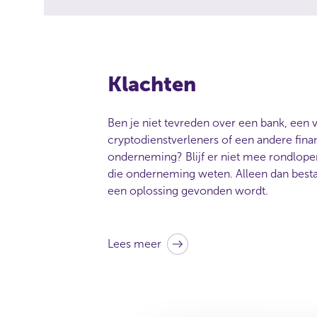
d
e
o
n
d
Klachten
e
r
n
Ben je niet tevreden over een bank, een 
e
cryptodienstverleners of een andere fina
m
onderneming? Blijf er niet mee rondlope
i
die onderneming weten. Alleen dan bestaa
n
een oplossing gevonden wordt.
g
w
a
a
Lees meer
r
m
e
e