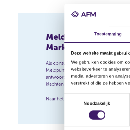
u
z
a
k
e
n
Toestemming
Meldpunt Financiële
w
Markten
i
l
Deze website maakt gebruik
t
We gebruiken cookies om cont
Als consument of belegger heb je conta
d
websiteverkeer te analyseren
Meldpunt Financiële Markten. Het Meldp
o
media, adverteren en analys
antwoord op jouw vragen en neemt mel
e
verstrekt of die ze hebben v
klachten over de financiële markt in ont
n
T
Naar het Meldpunt
Noodzakelijk
o
e
s
t