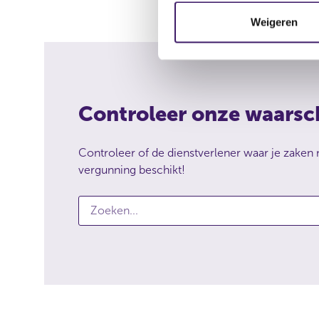
e
m
Weigeren
m
i
n
g
s
Controleer onze waars
s
e
Controleer of de dienstverlener waar je zaken
l
vergunning beschikt!
e
c
Zoeken...
C
t
o
i
n
e
t
r
o
l
e