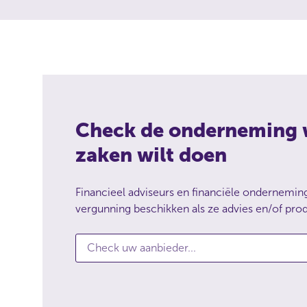
Check de onderneming
zaken wilt doen
Financieel adviseurs en financiële ondernemi
vergunning beschikken als ze advies en/of pro
Check uw aanbieder...
C
h
e
c
k