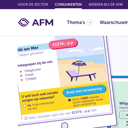
G
VOOR DE SECTOR
CONSUMENTEN
WERKEN BIJ DE AFM
o
t
Thema's
Waarschuwi
o
c
o
n
t
e
n
t