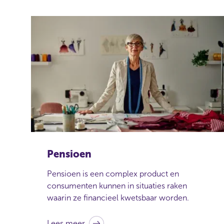
e
r
o
n
z
e
w
a
a
r
s
c
h
u
Pensioen
w
i
Pensioen is een complex product en
n
consumenten kunnen in situaties raken
g
waarin ze financieel kwetsbaar worden.
e
n
Lees meer