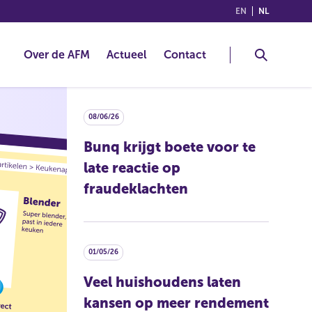
(ENGLISH)
(NEDERLA
EN
NL
Over de AFM
Actueel
Contact
08/06/26
Bunq krijgt boete voor te
late reactie op
fraudeklachten
01/05/26
Veel huishoudens laten
kansen op meer rendement