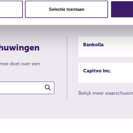
Selectie toestaan
Bankolla
chuwingen
 mee doet over een
Capitvo Inc.
Bekijk meer waarschuwi