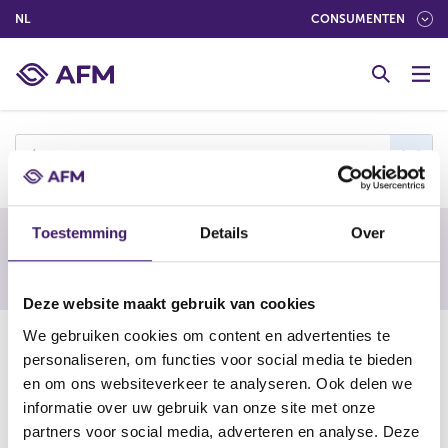
(NEDERLANDS (NEDERLAND))
NL
CONSUMENTEN
G
o
t
o
c
t
o
n
t
Toestemming
Details
Over
e
Waarschuwing van een buitenlandse
n
toezichthouder
t
Deze website maakt gebruik van cookies
We gebruiken cookies om content en advertenties te
28-11-25
personaliseren, om functies voor social media te bieden
Tellidex / tellidex.com
en om ons websiteverkeer te analyseren. Ook delen we
informatie over uw gebruik van onze site met onze
partners voor social media, adverteren en analyse. Deze
https://www.finma.ch/en/finma-