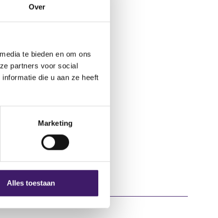
(
ka-synth-trade
Over
o
p
e
n
 media te bieden en om ons
s
ze partners voor social
i
nformatie die u aan ze heeft
n
a
n
e
Marketing
w
w
i
n
d
Alles toestaan
o
w
)