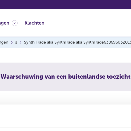
ngen
Klachten
ingen
s
Synth Trade aka SynthTrade aka SynthTrade6386960320
Waarschuwing van een buitenlandse toezich
 Trade aka Synth.Trade aka Synt