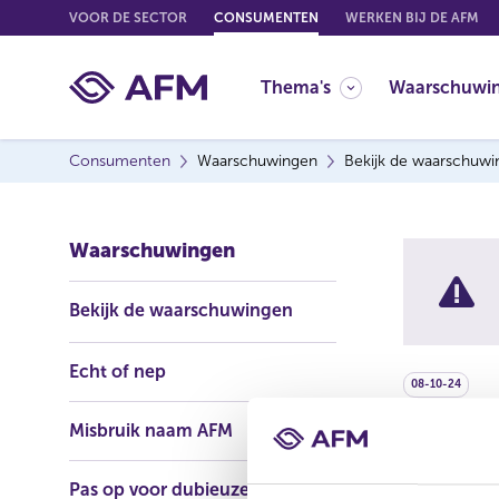
G
VOOR DE SECTOR
CONSUMENTEN
WERKEN BIJ DE AFM
o
t
Thema's
Waarschuwi
o
c
o
Consumenten
Waarschuwingen
Bekijk de waarschuw
n
t
e
Waarschuwingen
n
t
Bekijk de waarschuwingen
Echt of nep
08-10-24
Misbruik naam AFM
Synth
Pas op voor dubieuze