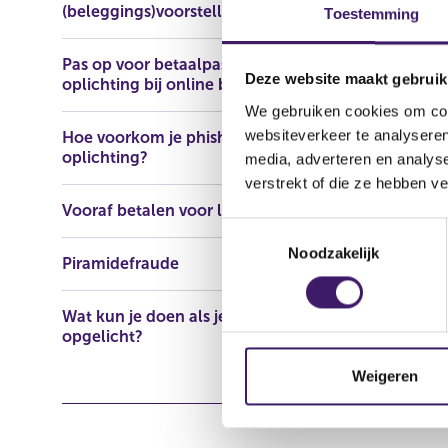
(beleggings)voorstellen
https://www
Toestemming
Pas op voor betaalpasfraude en
Deze website maakt gebruik
oplichting bij online bankieren
We gebruiken cookies om cont
websiteverkeer te analyseren
Hoe voorkom je phishing en
oplichting?
media, adverteren en analys
verstrekt of die ze hebben v
Vooraf betalen voor lening
T
Noodzakelijk
o
Piramidefraude
e
s
Wat kun je doen als je bent
t
opgelicht?
e
m
Weigeren
m
i
n