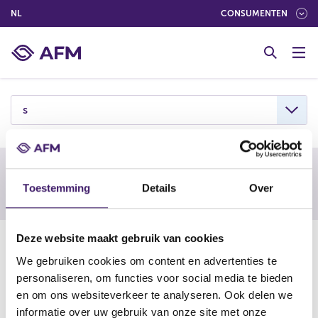
(NEDERLANDS (NEDERLAND))
NL
CONSUMENTEN
G
o
t
o
c
s
o
n
t
e
Waarschuwing van een buitenlandse
n
Toestemming
Details
Over
toezichthouder
t
Deze website maakt gebruik van cookies
07-09-23
We gebruiken cookies om content en advertenties te
SwissWealth Limited aka
personaliseren, om functies voor social media te bieden
SwissWealth Investment
en om ons websiteverkeer te analyseren. Ook delen we
Company
informatie over uw gebruik van onze site met onze