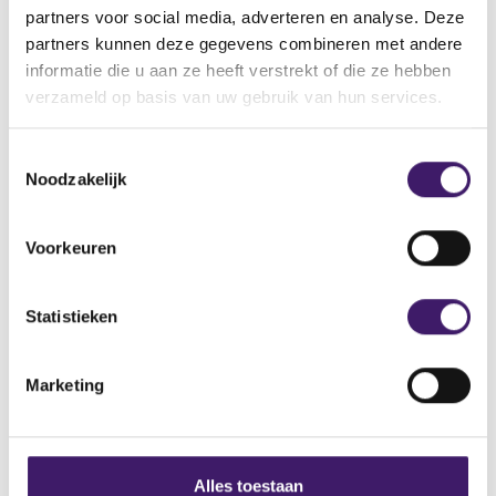
partners voor social media, adverteren en analyse. Deze
partners kunnen deze gegevens combineren met andere
https://www.osc.ca/en/investors/warnings/swisswealth-
informatie die u aan ze heeft verstrekt of die ze hebben
(
limited-aka-swisswealth-investment-company
verzameld op basis van uw gebruik van hun services.
o
p
T
e
Noodzakelijk
o
n
e
s
Archief
s
i
Voorkeuren
t
n
Over de AFM
e
a
m
Statistieken
Contact
n
m
e
i
Werken bij de AFM
w
Marketing
n
w
Over deze website
g
i
s
n
Privacy
s
d
Alles toestaan