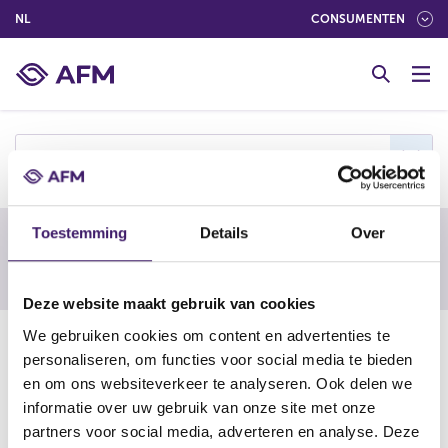
(NEDERLANDS (NEDERLAND))
NL
CONSUMENTEN
G
o
t
o
c
s
o
n
t
Toestemming
Details
Over
e
Waarschuwing van een buitenlandse
n
toezichthouder
t
Deze website maakt gebruik van cookies
We gebruiken cookies om content en advertenties te
23-01-24
personaliseren, om functies voor social media te bieden
Screems AG (neu XYZAP AG)
en om ons websiteverkeer te analyseren. Ook delen we
informatie over uw gebruik van onze site met onze
partners voor social media, adverteren en analyse. Deze
https://www.finma.ch/en/finma-public/warning-