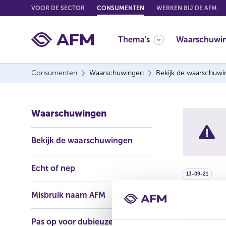
G
VOOR DE SECTOR
CONSUMENTEN
WERKEN BIJ DE AFM
o
t
Thema's
Waarschuwi
o
c
o
Consumenten
Waarschuwingen
Bekijk de waarschuw
n
t
e
Waarschuwingen
n
t
Bekijk de waarschuwingen
Echt of nep
13-09-21
Misbruik naam AFM
Sanako
Pas op voor dubieuze