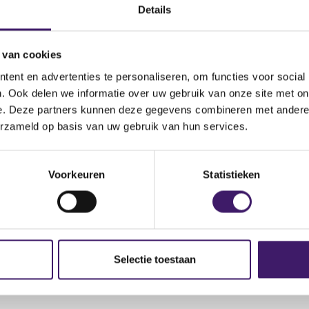
.bcsc.bc.ca/enforcement/early-intervention/investment-cau
Details
(
nvesting
o
 van cookies
p
e
ent en advertenties te personaliseren, om functies voor social
n
. Ook delen we informatie over uw gebruik van onze site met on
s
e. Deze partners kunnen deze gegevens combineren met andere i
i
erzameld op basis van uw gebruik van hun services.
n
a
n
Voorkeuren
Statistieken
e
w
w
i
n
Selectie toestaan
d
o
w