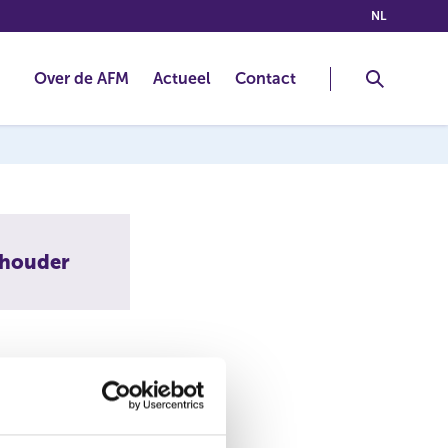
(NEDERLA
NL
Over de AFM
Actueel
Contact
thouder