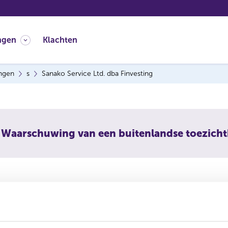
ngen
Klachten
ingen
s
Sanako Service Ltd. dba Finvesting
Waarschuwing van een buitenlandse toezich
 Service Ltd. dba Finvesting