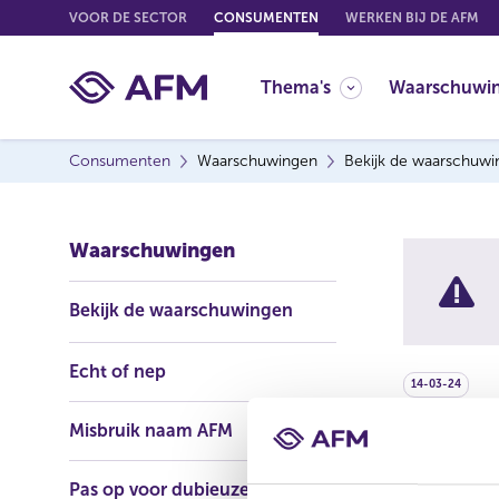
G
VOOR DE SECTOR
CONSUMENTEN
WERKEN BIJ DE AFM
o
t
Thema's
Waarschuwi
o
c
o
Consumenten
Waarschuwingen
Bekijk de waarschuw
n
t
e
Waarschuwingen
n
t
Bekijk de waarschuwingen
Echt of nep
14-03-24
Misbruik naam AFM
Safe I
Pas op voor dubieuze