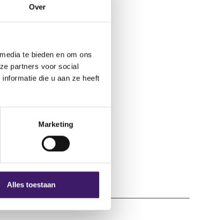
(
#tab-2
Over
o
p
e
n
 media te bieden en om ons
s
ze partners voor social
i
nformatie die u aan ze heeft
n
a
n
e
Marketing
w
w
i
n
d
Alles toestaan
o
w
)