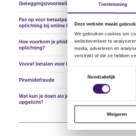
(beleggings)voorstellen
https://www
Toestemming
Pas op voor betaalpasfraude en
Deze website maakt gebruik
oplichting bij online bankieren
We gebruiken cookies om cont
websiteverkeer te analyseren
Hoe voorkom je phishing en
oplichting?
media, adverteren en analys
verstrekt of die ze hebben v
Vooraf betalen voor lening
T
Noodzakelijk
o
Piramidefraude
e
s
Wat kun je doen als je bent
t
opgelicht?
e
m
Weigeren
m
i
n