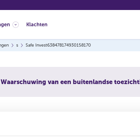
ngen
Klachten
ingen
s
Safe Invest638478174930158170
Waarschuwing van een buitenlandse toezich
nvest