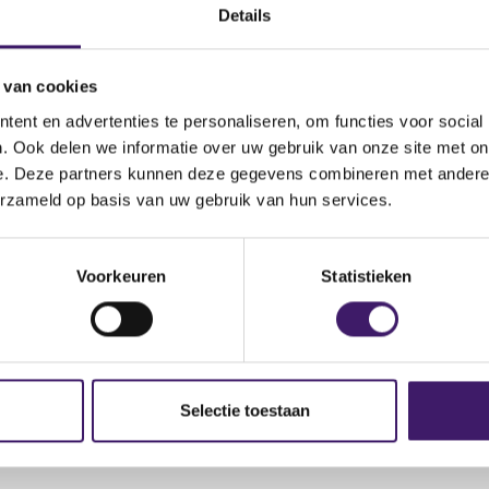
(
.fca.org.uk/news/warnings/roisafetrade
Details
o
p
 van cookies
e
n
ent en advertenties te personaliseren, om functies voor social
s
. Ook delen we informatie over uw gebruik van onze site met on
i
e. Deze partners kunnen deze gegevens combineren met andere i
n
erzameld op basis van uw gebruik van hun services.
a
n
e
Voorkeuren
Statistieken
w
w
i
n
d
Selectie toestaan
o
w
)