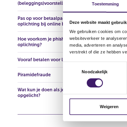
(beleggings)voorstellen
https://www
Toestemming
Pas op voor betaalpasfraude en
Deze website maakt gebruik
oplichting bij online bankieren
We gebruiken cookies om cont
websiteverkeer te analyseren
Hoe voorkom je phishing en
oplichting?
media, adverteren en analys
verstrekt of die ze hebben v
Vooraf betalen voor lening
T
Noodzakelijk
o
Piramidefraude
e
s
Wat kun je doen als je bent
t
opgelicht?
e
m
Weigeren
m
i
n