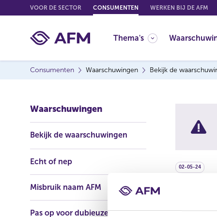
G
VOOR DE SECTOR
CONSUMENTEN
WERKEN BIJ DE AFM
o
t
Thema's
Waarschuwi
o
c
o
Consumenten
Waarschuwingen
Bekijk de waarschuw
n
t
e
Waarschuwingen
n
t
Bekijk de waarschuwingen
Echt of nep
02-05-24
Misbruik naam AFM
ROIS
Pas op voor dubieuze