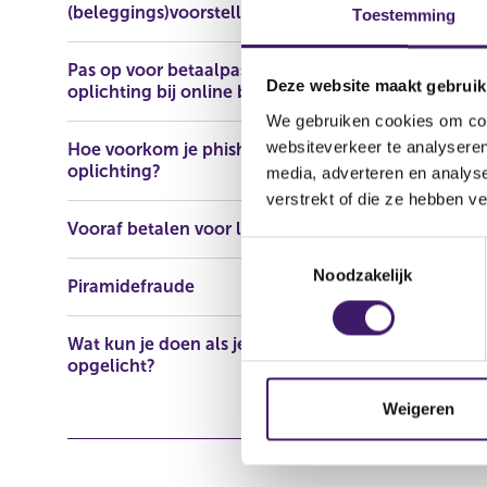
(beleggings)voorstellen
Toestemming
https://www
Pas op voor betaalpasfraude en
Deze website maakt gebruik
oplichting bij online bankieren
We gebruiken cookies om cont
websiteverkeer te analyseren
Hoe voorkom je phishing en
oplichting?
media, adverteren en analys
verstrekt of die ze hebben v
Vooraf betalen voor lening
T
Noodzakelijk
o
Piramidefraude
e
s
Wat kun je doen als je bent
t
opgelicht?
e
m
Weigeren
m
i
n