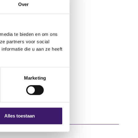
Over
(
thorised-firm
o
p
 media te bieden en om ons
e
ze partners voor social
n
nformatie die u aan ze heeft
s
i
n
a
Marketing
n
e
w
w
i
Alles toestaan
n
d
o