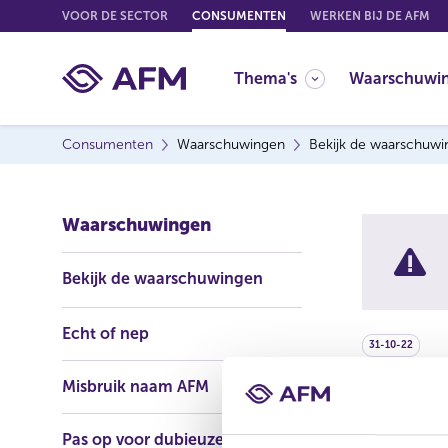
G
VOOR DE SECTOR
CONSUMENTEN
WERKEN BIJ DE AFM
o
t
Thema's
Waarschuwi
o
c
o
Consumenten
Waarschuwingen
Bekijk de waarschuw
n
t
e
Waarschuwingen
n
t
Bekijk de waarschuwingen
Echt of nep
31-10-22
Misbruik naam AFM
Red F
Firm)
Pas op voor dubieuze