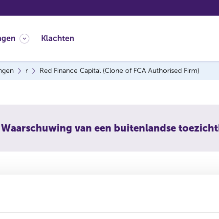
ngen
Klachten
ingen
r
Red Finance Capital (Clone of FCA Authorised Firm)
Waarschuwing van een buitenlandse toezich
inance Capital (Clone of FCA Au