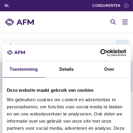
(NEDERLANDS (NEDERLAND))
NL
CONSUMENTEN
G
o
t
o
c
f
o
n
t
Toestemming
Details
Over
e
Waarschuwing van een buitenlandse
n
toezichthouder
t
Deze website maakt gebruik van cookies
We gebruiken cookies om content en advertenties te
03-12-24
personaliseren, om functies voor social media te bieden
Flipearners
en om ons websiteverkeer te analyseren. Ook delen we
informatie over uw gebruik van onze site met onze
partners voor social media, adverteren en analyse. Deze
https://www.fma.govt.nz/library/warnings-and-