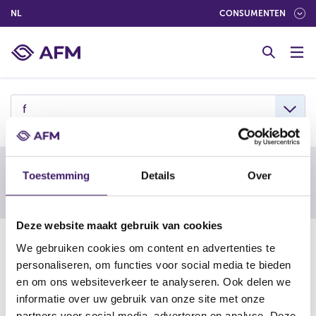
(NEDERLANDS (NEDERLAND))
NL
CONSUMENTEN
G
o
t
o
c
f
o
n
t
e
Waarschuwing van een buitenlandse
Toestemming
Details
Over
n
toezichthouder
t
Deze website maakt gebruik van cookies
15-10-24
We gebruiken cookies om content en advertenties te
Finacix (clone of Appointed
personaliseren, om functies voor social media te bieden
en om ons websiteverkeer te analyseren. Ook delen we
Representative)
informatie over uw gebruik van onze site met onze
partners voor social media, adverteren en analyse. Deze