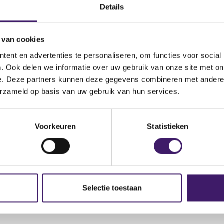
Details
inancial
ark Royale Rd, London, NW10 7LQ, United Kingdom en 19 Rue de
range, Luxemburg
 van cookies
ummer: +441134710291
ent en advertenties te personaliseren, om functies voor social
: info@rmtfinancial.pro
. Ook delen we informatie over uw gebruik van onze site met on
: https://www.rmtfinancial.pro
e. Deze partners kunnen deze gegevens combineren met andere i
erzameld op basis van uw gebruik van hun services.
Voorkeuren
Statistieken
Selectie toestaan