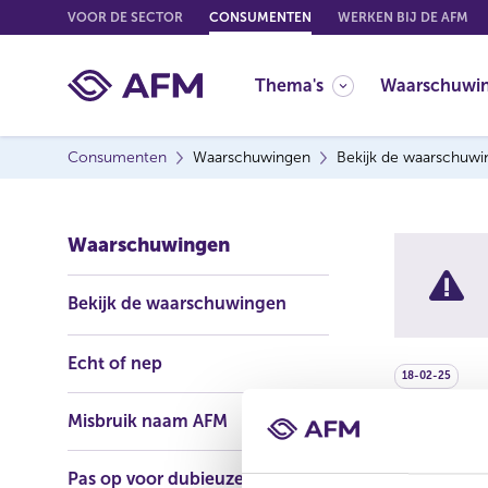
G
VOOR DE SECTOR
CONSUMENTEN
WERKEN BIJ DE AFM
o
t
Thema's
Waarschuwi
o
c
o
Consumenten
Waarschuwingen
Bekijk de waarschuw
n
t
e
Waarschuwingen
n
t
Bekijk de waarschuwingen
Echt of nep
18-02-25
Misbruik naam AFM
De AFM waar
Deze ondern
Pas op voor dubieuze