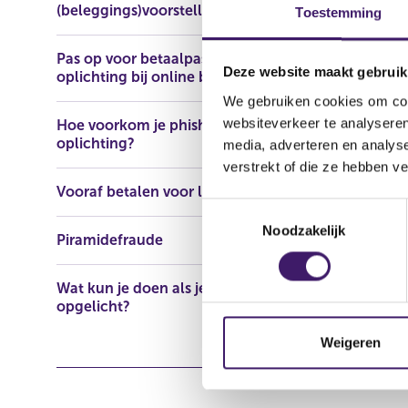
(beleggings)voorstellen
Toestemming
Naam: RMTF
Adres: 21 P
Pas op voor betaalpasfraude en
8069, Bert
Deze website maakt gebruik
oplichting bij online bankieren
Telefoonn
We gebruiken cookies om cont
E-mailadres
websiteverkeer te analyseren
Domeinnaam
Hoe voorkom je phishing en
oplichting?
media, adverteren en analys
verstrekt of die ze hebben v
Vooraf betalen voor lening
T
Noodzakelijk
o
Piramidefraude
e
s
Wat kun je doen als je bent
t
opgelicht?
e
m
Weigeren
m
i
n