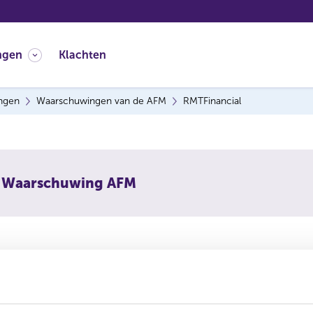
ngen
Klachten
ingen
Waarschuwingen van de AFM
RMTFinancial
Waarschuwing AFM
schuwt consumenten om niet in te gaan op aanbiedingen van
eming is vermoedelijk een boilerroom, een vorm van online 