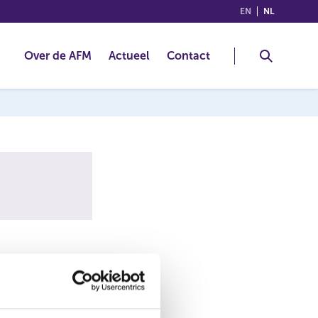
(ENGLISH)
(NEDERLA
EN
NL
Over de AFM
Actueel
Contact
 RMTFinancial.
beleggingsfraude.