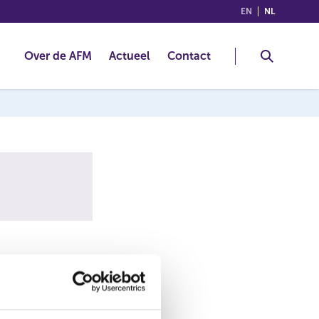
(ENGLISH)
(NEDERLA
EN
NL
Over de AFM
Actueel
Contact
Interactive
 online