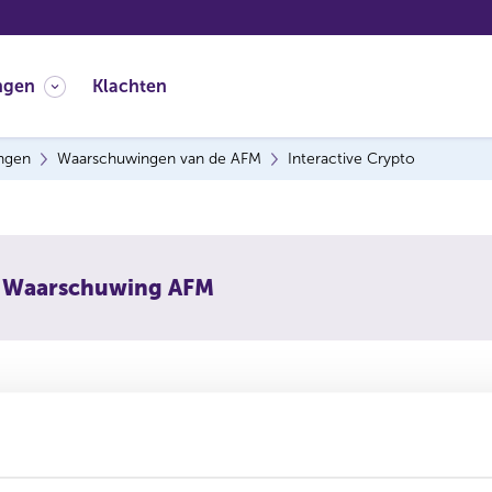
ngen
Klachten
ingen
Waarschuwingen van de AFM
Interactive Crypto
Waarschuwing AFM
schuwt consumenten om niet in te gaan op aanbiedingen van 
e onderneming is vermoedelijk een boilerroom: een vorm van
raude.