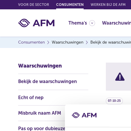
G
VOOR DE SECTOR
CONSUMENTEN
WERKEN BIJ DE AFM
o
t
Thema's
Waarschuwi
o
c
o
Consumenten
Waarschuwingen
Bekijk de waarschuw
n
t
e
Waarschuwingen
n
t
Bekijk de waarschuwingen
Echt of nep
07-10-25
Misbruik naam AFM
De AFM waar
Crypto. Dez
Pas op voor dubieuze
beleggingsf