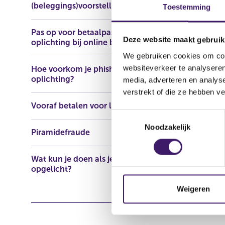
(beleggings)voorstellen
Toestemming
Naam: Inter
Pas op voor betaalpasfraude en
Adres: Hard
Deze website maakt gebruik
oplichting bij online bankieren
Domeinnaam:
We gebruiken cookies om cont
websiteverkeer te analyseren
Hoe voorkom je phishing en
oplichting?
media, adverteren en analys
verstrekt of die ze hebben v
Vooraf betalen voor lening
T
Noodzakelijk
o
Piramidefraude
e
s
Wat kun je doen als je bent
t
opgelicht?
e
m
Weigeren
m
i
n