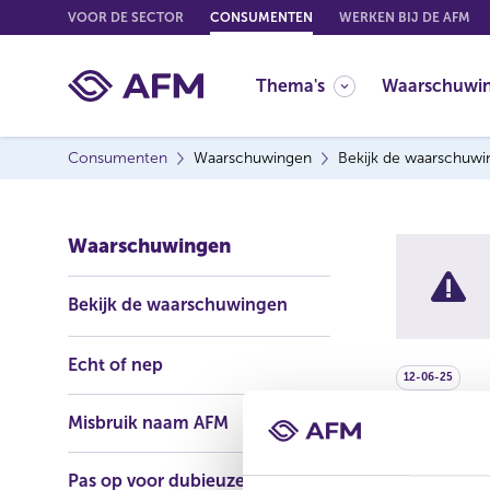
G
VOOR DE SECTOR
CONSUMENTEN
WERKEN BIJ DE AFM
o
t
Thema's
Waarschuwi
o
c
o
Consumenten
Waarschuwingen
Bekijk de waarschuw
n
t
e
Waarschuwingen
n
t
Bekijk de waarschuwingen
Echt of nep
12-06-25
Misbruik naam AFM
De AFM waa
onderneming
Pas op voor dubieuze