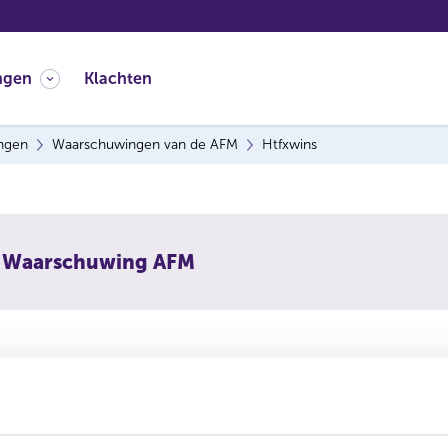
ngen
Klachten
ingen
Waarschuwingen van de AFM
Htfxwins
Waarschuwing AFM
rschuwt consumenten om niet in te gaan op aanbiedingen van
 is vermoedelijk een boilerroom, een vorm van online beleg