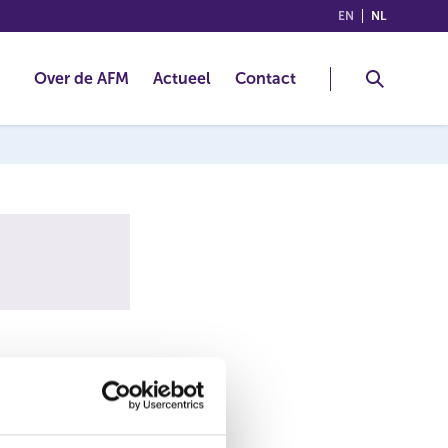
(ENGLISH)
(NEDERLA
EN
NL
Over de AFM
Actueel
Contact
 Htfxwins. Deze
gingsfraude.