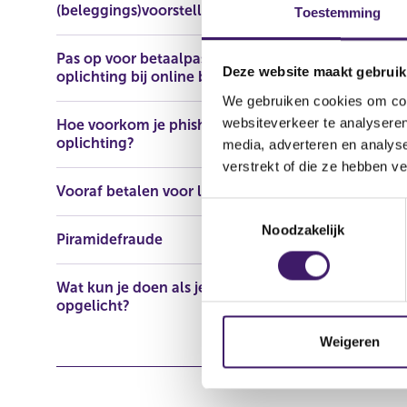
(beleggings)voorstellen
Toestemming
Domeinnaa
Pas op voor betaalpasfraude en
Deze website maakt gebruik
oplichting bij online bankieren
We gebruiken cookies om cont
websiteverkeer te analyseren
Hoe voorkom je phishing en
oplichting?
media, adverteren en analys
verstrekt of die ze hebben v
Vooraf betalen voor lening
T
Noodzakelijk
o
Piramidefraude
e
s
Wat kun je doen als je bent
t
opgelicht?
e
m
Weigeren
m
i
n