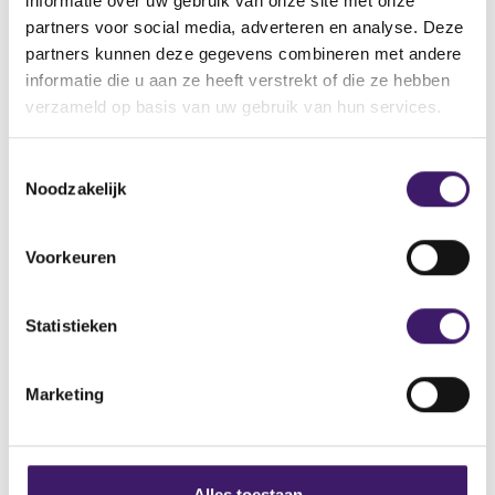
informatie over uw gebruik van onze site met onze
Naam: Bulkxcoin Limited
partners voor social media, adverteren en analyse. Deze
Adres: 25 Loveridge Road, NW6 2DR, London, United
partners kunnen deze gegevens combineren met andere
Kingdom
informatie die u aan ze heeft verstrekt of die ze hebben
E-mailadres: support@bulkxcoin.com
verzameld op basis van uw gebruik van hun services.
Domeinnaam: www.bulkxcoin.com
T
Noodzakelijk
o
e
s
Archief
Voorkeuren
t
Over de AFM
e
m
Statistieken
Contact
m
i
Werken bij de AFM
Marketing
n
g
Over deze website
s
Privacy
s
Alles toestaan