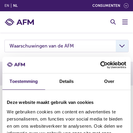
(ENGLISH)
(NEDERLANDS (NEDERLAND))
EN
NL
CONSUMENTEN
G
o
t
o
c
Waarschuwingen van de AFM
o
n
t
e
Waarschuwing AFM
n
Toestemming
Details
Over
t
08-02-24
Deze website maakt gebruik van cookies
De AFM waarschuwt consumenten om niet in te gaan op
We gebruiken cookies om content en advertenties te
aanbiedingen van Bulkxcoin.
personaliseren, om functies voor social media te bieden
Deze onderneming is vermoedelijk een boiler room.
en om ons websiteverkeer te analyseren. Ook delen we