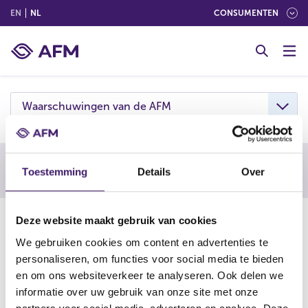
(ENGLISH)
(NEDERLANDS (NEDERLAND))
EN
NL
CONSUMENTEN
G
o
t
o
c
Waarschuwingen van de AFM
o
n
t
e
Waarschuwing AFM
Toestemming
Details
Over
n
t
01-04-25
Deze website maakt gebruik van cookies
We gebruiken cookies om content en advertenties te
De AFM waarschuwt consumenten om niet in te gaan op
personaliseren, om functies voor social media te bieden
aanbiedingen van htpps://brainwavefortune.com. Deze
en om ons websiteverkeer te analyseren. Ook delen we
onderneming is vermoedelijk een boiler room, een vorm
informatie over uw gebruik van onze site met onze
van online beleggingsfraude en een kloon van een