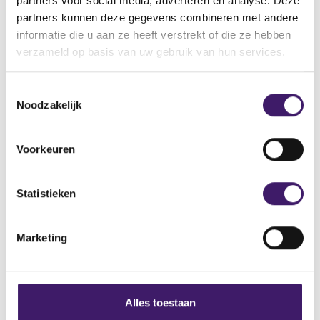
partners voor social media, adverteren en analyse. Deze
legitieme onderneming.
partners kunnen deze gegevens combineren met andere
informatie die u aan ze heeft verstrekt of die ze hebben
Domeinnaam:
https
://brainwavefortune.com”
verzameld op basis van uw gebruik van hun services.
T
Noodzakelijk
o
e
Archief
s
Voorkeuren
Over de AFM
t
e
Contact
m
Statistieken
m
Werken bij de AFM
i
Marketing
n
Over deze website
g
Privacy
s
s
Alles toestaan
Cookiebeleid
e