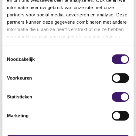
en om ons websiteverkeer te analyseren. Ook delen we
informatie over uw gebruik van onze site met onze
Naam: AGLcapitals
partners voor social media, adverteren en analyse. Deze
Adres: 10 Paternoster Square, London ec4m 7ls, United
partners kunnen deze gegevens combineren met andere
Kingdom
informatie die u aan ze heeft verstrekt of die ze hebben
Telefoonnummer: +442039535954
verzameld op basis van uw gebruik van hun services.
E-mailadres: Support@aglcapitals.com
Domeinnaam: www.aglcapitals.com
T
Noodzakelijk
o
e
s
Voorkeuren
t
Archief
e
Over de AFM
m
Statistieken
m
Contact
i
Marketing
n
Werken bij de AFM
g
s
Over deze website