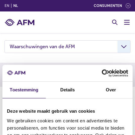
(ENGLISH)
(NEDERLANDS (NEDERLAND))
EN
NL
CONSUMENTEN
G
o
t
o
c
Waarschuwingen van de AFM
o
n
t
e
Waarschuwing AFM
n
t
Toestemming
Details
Over
09-01-25
De AFM waarschuwt consumenten om niet in te gaan op
Deze website maakt gebruik van cookies
aanbiedingen van AGLcapitals. Deze onderneming is
We gebruiken cookies om content en advertenties te
vermoedelijk een boiler room, een vorm van online
personaliseren, om functies voor social media te bieden
beleggingsfraude.