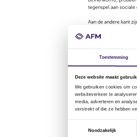
tegenspel aan sociale
Aan de andere kant zij
spaarrekening laten suf
geld kunnen, maar daa
huishoudens belegde n
met het bufferadvies v
Toestemming
beleggen, terwijl ze 
pensionering de huidi
Deze website maakt gebruik
Angst voor 
We gebruiken cookies om cont
websiteverkeer te analyseren
Waarom beleggen deze
media, adverteren en analys
zoals sommigen missch
verstrekt of die ze hebben v
de helft noemt onvoldo
30% vindt het niet in
T
terwijl deze groep me
Noodzakelijk
o
Dit alles plaatst een 