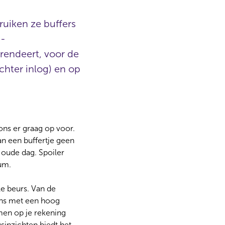
uiken ze buffers
M-
 rendeert, voor de
chter inlog) en op
ons er graag op voor.
kan een buffertje geen
 oude dag. Spoiler
rum.
le beurs. Van de
ens met een hoog
omen op je rekening
sinzichten biedt het