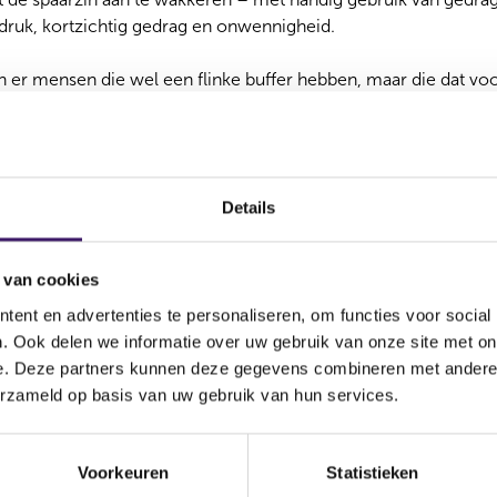
 druk, kortzichtig gedrag en onwennigheid.
n er mensen die wel een flinke buffer hebben, maar die dat vo
fen. Voor de eerste pech is dat natuurlijk verstandig, dan moet 
r voorbij? Risicodragend beleggen levert meer rendement op.
iet in 2024, terwijl het daarvoor wel voldoende middelen ha
an het Nibud. Voor een op de tien huishoudens (zo’n 800.000) 
Details
onvoldoende pensioen opbouwen in hun eerste en tweede pijler
ge levensstandaard voort te kunnen zetten. Een gemiste kans.
 van cookies
risico’s
ent en advertenties te personaliseren, om functies voor social
. Ook delen we informatie over uw gebruik van onze site met on
 mensen niet? Niet vanwege de verandering van het belasting
e. Deze partners kunnen deze gegevens combineren met andere i
ien denken (in 2019 waren de cijfers voor niet-beleggen verg
erzameld op basis van uw gebruik van hun services.
ende kennis als reden, zo’n 40% schrikt terug voor de bijbeho
teressant. Opvallend genoeg denkt een op de zes onvoldoende
er vermogen heeft dan het Nibud als reserve suggereert.
Voorkeuren
Statistieken
toezichthouder als de Autoriteit Financiële Markten (AFM) voor 