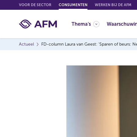
G
VOOR DE SECTOR
CONSUMENTEN
WERKEN BIJ DE AFM
o
t
Thema's
Waarschuwi
o
c
o
Actueel
FD-column Laura van Geest: 'Sparen of beurs: Ned
n
t
e
n
t