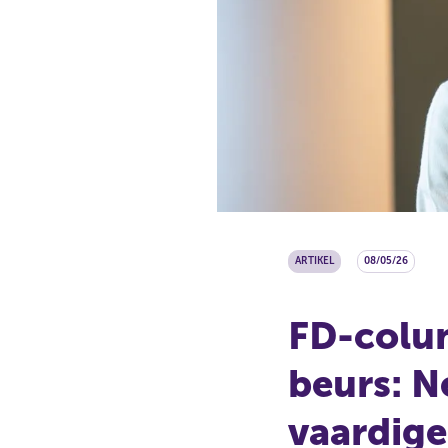
ARTIKEL
08/05/26
FD-colum
beurs: N
vaardige