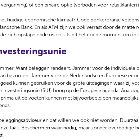
vergunning) of een binaire optie (verboden voor retailklanten 
het huidige economische klimaat? Code donkeroranje volgens 
landsche Bank. En als AFM zijn we ook verrast door de matte r
 de zich opstapelende risico’s. Is dit het goede moment om in 
nvesteringsunie
ammer. Want beleggen rendeert. Jammer voor de individuele c
kan bezorgen. Jammer voor de Nederlandse en Europese eco
l goed kunnen gebruiken voor de grote uitdagingen waar zij voo
 en Investeringsunie (SIU) hoog op de Europese agenda. Analoog
rima uit de voeten kunnen met bijvoorbeeld een maandelijkse
onds.
beleggingsadviseur en dat willen we ook niet worden. Duurzaa
onze taak. Beschermen waar nodig, maar zonder overbodige 
t.