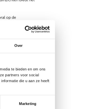
oral op de
je makkelijk bij je
 Een op de drie
d, rekening houdend
geldt dat ze niet
Over
 om tijdens
 media te bieden en om ons
ze partners voor social
regime in box 3,
nformatie die u aan ze heeft
elijkbaar). Meer dan
rende risico’s en zo’n
 vermogen te hebben,
Marketing
dilemma’s. Als