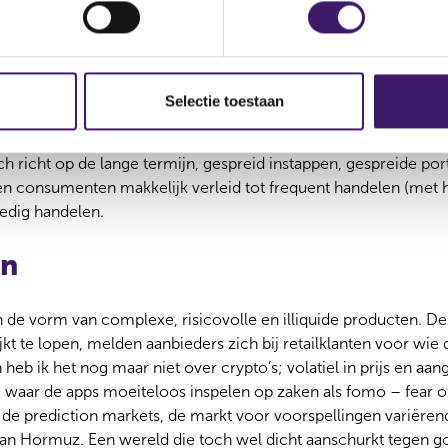
 we natuurlijk eerder aangesproken als er iets misgaat met be
h voorbij hebben laten gaan. En dat er iets goed mis kan gaan,
beleggingsfraude op zo’n €750 mln en dankzij AI vrezen we hie
Selectie toestaan
uder weten we ook dat mensen vatbaar zijn voor gedragsfalen
omen dat deze al te makkelijk worden uitgebuit. Terwijl de op
ch richt op de lange termijn, gespreid instappen, gespreide port
n consumenten makkelijk verleid tot frequent handelen (met 
edig handelen.
en
in de vorm van complexe, risicovolle en illiquide producten. Den
lijkt te lopen, melden aanbieders zich bij retailklanten voor wi
an heb ik het nog maar niet over crypto’s; volatiel in prijs en a
 waar de apps moeiteloos inspelen op zaken als fomo – fear of
de prediction markets, de markt voor voorspellingen variërend
t van Hormuz. Een wereld die toch wel dicht aanschurkt tegen g