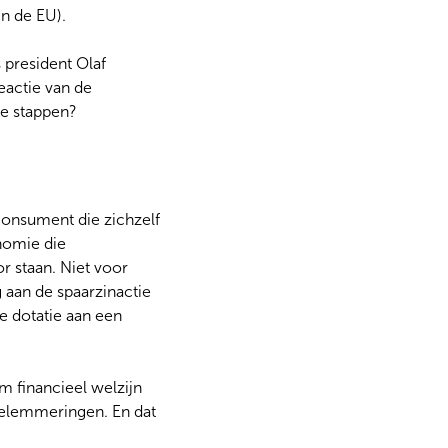
in de EU).
president Olaf
eactie van de
te stappen?
onsument die zichzelf
nomie die
r staan. Niet voor
 aan de spaarzinactie
 dotatie aan een
m financieel welzijn
belemmeringen. En dat