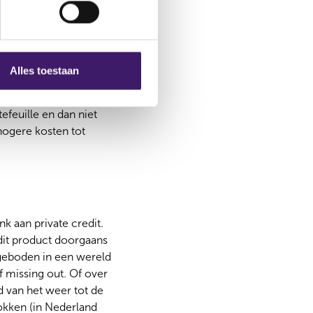
leggingen, dan als
 is evident. De AFM
r een groeimarkt.
Alles toestaan
. Regelgeving en
timale
efeuille en dan niet
hogere kosten tot
k aan private credit.
e dit product doorgaans
angeboden in een wereld
 missing out. Of over
 van het weer tot de
okken (in Nederland