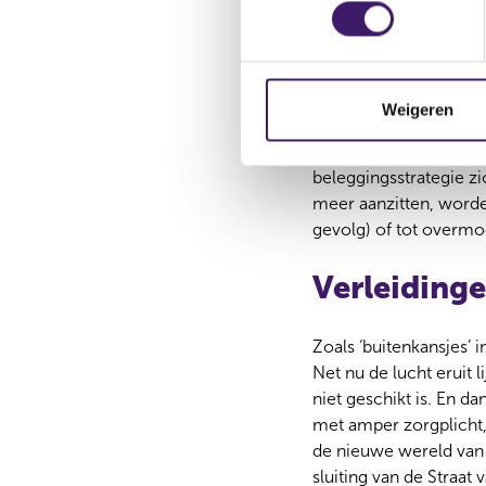
e
toezichthouder worden
s
mensen kansen aan zic
t
schatte vorig jaar de 
e
m
Weigeren
Als gedragstoezichtho
m
toezicht moeten voork
i
beleggingsstrategie zi
n
meer aanzitten, worde
g
gevolg) of tot overmo
s
s
Verleiding
e
l
e
Zoals ‘buitenkansjes’ 
c
Net nu de lucht eruit 
t
niet geschikt is. En d
i
met amper zorgplicht,
e
de nieuwe wereld van 
sluiting van de Straa