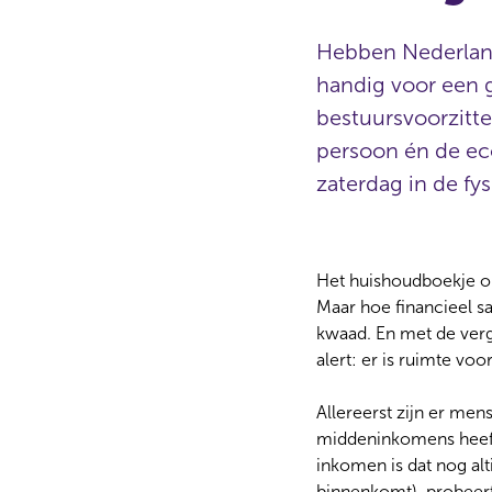
Hebben Nederland
handig voor een g
bestuursvoorzitte
persoon én de eco
zaterdag in de fys
Het huishoudboekje op
Maar hoe financieel sa
kwaad. En met de verg
alert: er is ruimte vo
Allereerst zijn er men
middeninkomens heeft
inkomen is dat nog alt
binnenkomt), probeert