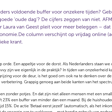
ers voldoende buffer voor onzekere tijden? Gebr
oede ‘oude dag’? De cijfers zeggen van niet. AF
r Laura van Geest pleit voor meer beleggen – dat
nomie.De column verschijnt op vrijdag online (a
ieke krant.
 orde. Een appeltje voor de dorst. Als Nederlanders staan we 
vvy zijn we eigenlijk in de praktijk? In tijden van onzekerheid 
rijzing voor de deur, is het goed om ook na te denken over de
or verbetering. Grappig genoeg aan beide kanten van het spect
sen zonder potjes. En dat zijn niet alleen mensen met een smal
 23% een buffer van minder dan een maand. Bij de huishoud
ijd 15%. De actie ‘Betaal eerst jezelf’ (automatisch, als het ink
 de spaarzin aan te wakkeren – met handig gebruik van gedrag