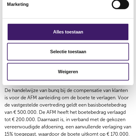
De wet geeft klanten die slachtoffer worden van online
Marketing
n
fraude soms recht op compensatie. Bunq heeft toegelicht
g
dat de klanten in dit onderzoek daar geen recht op
s
hadden. Bunq heeft de betrokken klanten toch volledig of
s
grotendeels gecompenseerd. Dat neemt de onzekerheid
Alles toestaan
e
van klanten in de overtredingsperiode niet weg, maar dat
l
laat wel zien dat bunq uiteindelijk in het belang van de
e
klanten heeft gehandeld.
Selectie toestaan
c
Verlaging boete en
t
Weigeren
i
vereenvoudigde afdoening
e
De handelwijze van bunq bij de compensatie van klanten
is voor de AFM aanleiding om de boete te verlagen. Voor
de vastgestelde overtreding geldt een basisboetebedrag
van € 500.000. De AFM heeft het boetebedrag verlaagd
tot € 200.000. Daarnaast is, in verband met de gekozen
vereenvoudigde afdoening, een aanvullende verlaging van
15% toegepast, waardoor de boete uitkomt op € 170.000.