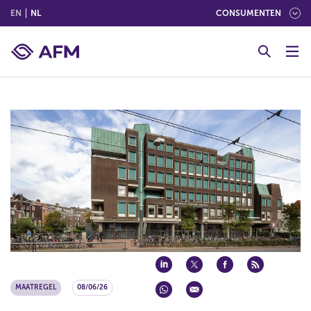
(ENGLISH)
(NEDERLANDS (NEDERLAND))
EN
NL
CONSUMENTEN
G
o
t
o
c
o
n
t
e
n
t
MAATREGEL
08/06/26