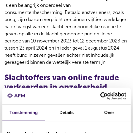
is een belangrijk onderdeel van
consumentenbescherming. Betaaldienstverleners, zoals
bunq, zijn daarom verplicht om binnen vijftien werkdagen
na ontvangst van een klacht een inhoudelijke reactie te
geven op alle in de klacht genoemde punten. In de
periode van 10 november 2023 tot 12 december 2023 en
tussen 23 april 2024 en in ieder geval 1 augustus 2024,
heeft bunq in zeven gevallen echter niet inhoudelijk
gereageerd binnen de wettelijk vereiste termijn.
Slachtoffers van online fraude
verkeerden in onzekerheid
De AFM heeft onderzoek gedaan naar de
klachtafhandeling door bunq bij klanten die slachtoffer zijn
Toestemming
Details
Over
geworden van online fraude. Deze klanten waren soms
wel tienduizenden euro’s kwijt en zochten contact met
bunq. Dat contact verliep moeizaam en klanten voelden