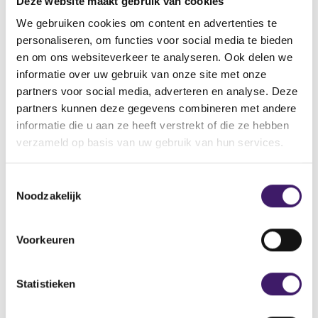
Deze website maakt gebruik van cookies
zich genoodzaakt een klacht in te dienen bij bunq.
Vervolgens moesten zij ook na het indienen van een
We gebruiken cookies om content en advertenties te
klacht weken wachten op een reactie. Deze gedragingen
personaliseren, om functies voor social media te bieden
sluiten niet aan bij de dienstverlening die een klant van
en om ons websiteverkeer te analyseren. Ook delen we
bunq mocht verwachten.
informatie over uw gebruik van onze site met onze
partners voor social media, adverteren en analyse. Deze
Jos Heuvelman, bestuurder AFM: “Een adequate en tijdige
partners kunnen deze gegevens combineren met andere
behandeling van klachten is essentieel voor het
informatie die u aan ze heeft verstrekt of die ze hebben
vertrouwen in de financiële sector. Klanten moeten erop
verzameld op basis van uw gebruik van hun services.
kunnen rekenen dat hun zorgen serieus worden
genomen, zeker wanneer zij slachtoffer zijn geworden
T
van fraude. De AFM ziet erop toe dat instellingen hun
Noodzakelijk
o
wettelijke verplichtingen naleven en dat zij hun processen
e
hierop blijven inrichten.”
s
Voorkeuren
t
Bunq heeft klanten onverplicht
e
gecompenseerd
m
Statistieken
m
i