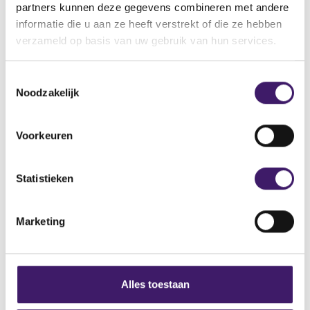
partners kunnen deze gegevens combineren met andere
informatie die u aan ze heeft verstrekt of die ze hebben
Do you have any questions about MiFID II? Then please
verzameld op basis van uw gebruik van hun services.
send an email to
mifid2@afm.nl
.
T
Noodzakelijk
o
e
s
Archive
Voorkeuren
t
e
About us
m
Statistieken
Contact
m
i
Marketing
Disclaimer
n
g
Privacy
s
s
Cookie Policy
Alles toestaan
e