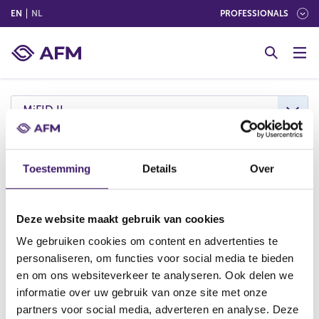
(ENGLISH)
(NEDERLANDS (NEDERLAND))
EN
NL
PROFESSIONALS
G
o
t
o
c
MiFID II
o
n
t
MiFID II
Toestemming
Details
Over
e
n
The objective of MiFID II (Markets in Financial
t
Instruments Directive) is to make European
Deze website maakt gebruik van cookies
financial markets more transparent and to
We gebruiken cookies om content en advertenties te
strengthen investor protection.
personaliseren, om functies voor social media te bieden
en om ons websiteverkeer te analyseren. Ook delen we
informatie over uw gebruik van onze site met onze
MiFID II revises certain rules and regulations for
partners voor social media, adverteren en analyse. Deze
investment firms and trading venues.