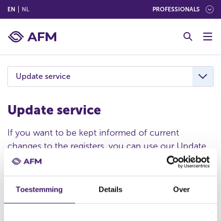
(ENGLISH)
(NEDERLANDS (NEDERLAND))
EN
NL
PROFESSIONALS
G
o
t
o
c
Update service
o
n
t
Update service
e
n
If you want to be kept informed of current
t
changes to the registers, you can use our Update
service.
Login
Toestemming
Details
Over
E-mail
L
o