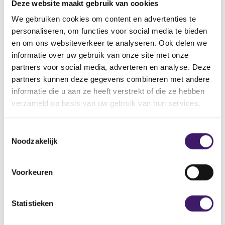
g
Deze website maakt gebruik van cookies
i
We gebruiken cookies om content en advertenties te
n
Password
personaliseren, om functies voor social media te bieden
en om ons websiteverkeer te analyseren. Ook delen we
informatie over uw gebruik van onze site met onze
partners voor social media, adverteren en analyse. Deze
Login
partners kunnen deze gegevens combineren met andere
Forgot your password?
informatie die u aan ze heeft verstrekt of die ze hebben
verzameld op basis van uw gebruik van hun services.
Not registered yet?
T
With the update service you will automatically be
Noodzakelijk
o
informed of changes in 3 of the AFM's notifications
e
registers.
s
Voorkeuren
Sign up
t
e
m
Statistieken
m