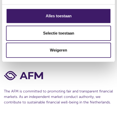
g
w
Contact
s
)
s
Alles toestaan
Disclaimer
e
l
Privacy
e
Selectie toestaan
c
Cookie Policy
t
Weigeren
i
e
The AFM is committed to promoting fair and transparent financial
markets. As an independent market conduct authority, we
contribute to sustainable financial well-being in the Netherlands.