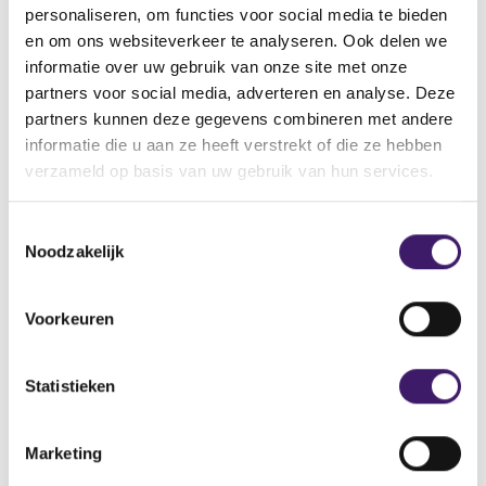
personaliseren, om functies voor social media te bieden
en om ons websiteverkeer te analyseren. Ook delen we
informatie over uw gebruik van onze site met onze
partners voor social media, adverteren en analyse. Deze
Related links
partners kunnen deze gegevens combineren met andere
informatie die u aan ze heeft verstrekt of die ze hebben
(
'Annual report 2025' (pdf, 1.2 MB)
o
verzameld op basis van uw gebruik van hun services.
p
Read the press release
e
T
n
s
Noodzakelijk
o
Archive annual reports
i
e
n
s
a
Voorkeuren
n
t
e
e
w
m
Statistieken
w
m
i
Archive
n
i
Marketing
d
n
About us
o