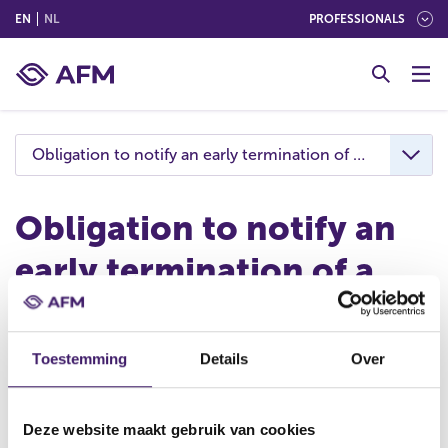
(ENGLISH)
(NEDERLANDS (NEDERLAND))
EN
NL
PROFESSIONALS
G
o
t
o
c
Obligation to notify an early termination of a statutory
o
n
t
Obligation to notify an
e
early termination of a
n
t
statutory audit
engagement
Toestemming
Details
Over
If a company or auditor prematurely terminates or
Deze website maakt gebruik van cookies
withdraws from an engagement agreement for the