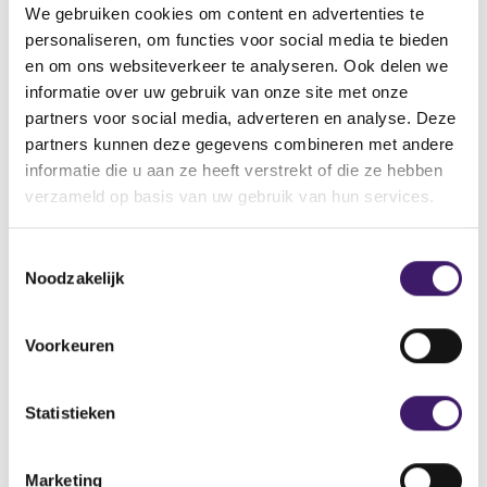
performance of a legal audit for a specific financial
We gebruiken cookies om content en advertenties te
year, the company must immediately notify the
personaliseren, om functies voor social media te bieden
en om ons websiteverkeer te analyseren. Ook delen we
AFM.
informatie over uw gebruik van onze site met onze
partners voor social media, adverteren en analyse. Deze
The notification of early withdrawal or termination
partners kunnen deze gegevens combineren met andere
of an audit engagement includes an adequate
informatie die u aan ze heeft verstrekt of die ze hebben
description why the engagement is terminated. For
verzameld op basis van uw gebruik van hun services.
this mandatory notification, companies can use
the AFM Portal, please follow
Sign in
and select the
T
appropriate notification. If you have any questions
Noodzakelijk
o
about your notification please email them to
e
wta@afm.nl
s
Voorkeuren
t
e
m
Statistieken
m
i
Archive
Marketing