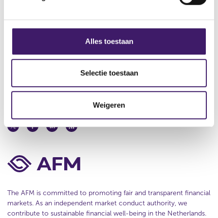
n
g
About us
s
Contact
s
Alles toestaan
e
Disclaimer
l
e
Selectie toestaan
Privacy
c
t
Cookie Policy
Weigeren
i
e
The AFM is committed to promoting fair and transparent financial
markets. As an independent market conduct authority, we
contribute to sustainable financial well-being in the Netherlands.