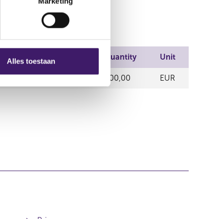
Marketing
ding place
Price
Quantity
Unit
Alles toestaan
EX
10,98
600,00
EUR