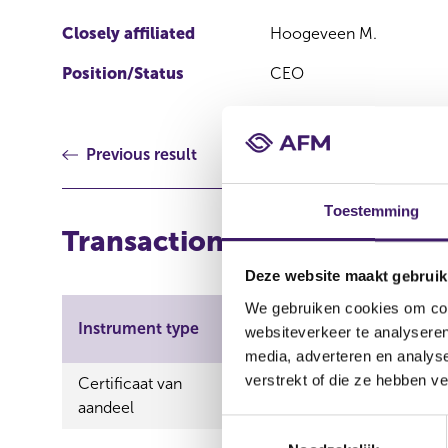
Closely affiliated
Hoogeveen M.
Position/Status
CEO
Previous result
Toestemming
Transactions
Deze website maakt gebruik
We gebruiken cookies om cont
Trans
Instrument type
ISIN
websiteverkeer te analyseren
categ
media, adverteren en analys
verstrekt of die ze hebben v
Certificaat van
NL0012751226
Verwe
aandeel
T