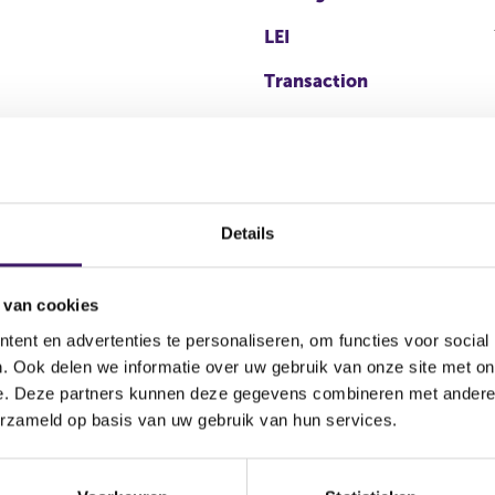
LEI
Transaction
Details
 van cookies
ent en advertenties te personaliseren, om functies voor social
action
Transaction
Stock option
. Ook delen we informatie over uw gebruik van onze site met on
ory
type
program
e. Deze partners kunnen deze gegevens combineren met andere i
erzameld op basis van uw gebruik van hun services.
rving
Koop
Nee