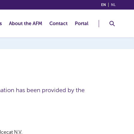
(ENGLISH)
(NEDERLA
EN
NL
s
About the AFM
Contact
Portal
mation has been provided by the
Icecat N.V.