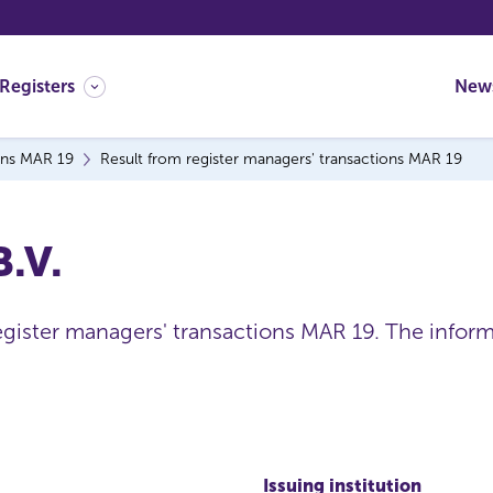
Registers
New
ons MAR 19
Result from register managers' transactions MAR 19
B.V.
register managers' transactions MAR 19. The infor
Issuing institution