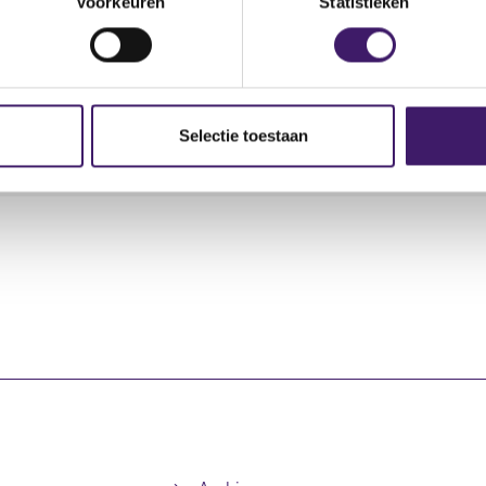
Voorkeuren
Statistieken
Transaction category
Transaction type
Tra
Selectie toestaan
Verwerving
Koop
NP