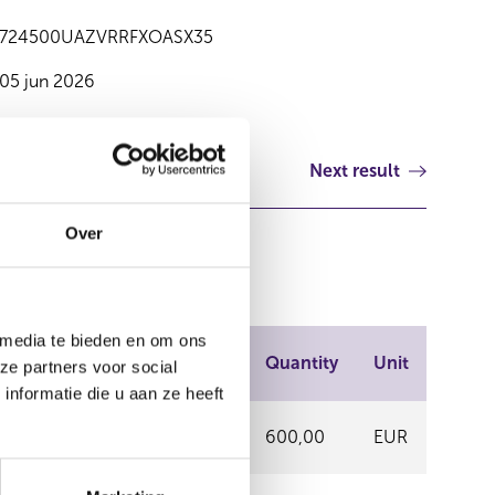
724500UAZVRRFXOASX35
05 jun 2026
Next result
Over
 media te bieden en om ons
Trading
Price
Quantity
Unit
ze partners voor social
place
nformatie die u aan ze heeft
NPEX
10,98
600,00
EUR