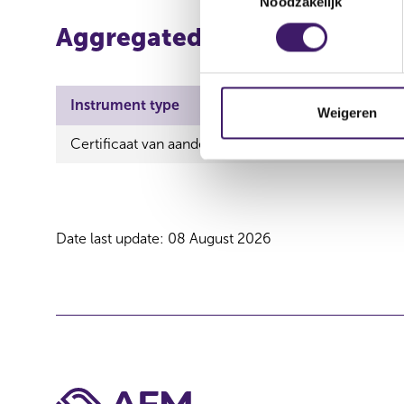
Noodzakelijk
o
e
Aggregated information
s
t
e
Instrument type
ISIN
m
Weigeren
m
Certificaat van aandeel
NL0012751226
i
n
g
s
Date last update: 08 August 2026
s
e
l
e
c
t
i
e