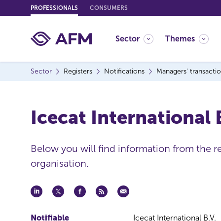
G
PROFESSIONALS
CONSUMERS
o
t
Sector
Themes
o
c
o
Sector
Registers
Notifications
Managers' transacti
n
t
e
Icecat International 
n
t
Below you will find information from the 
organisation.
Notifiable
Icecat International B.V.