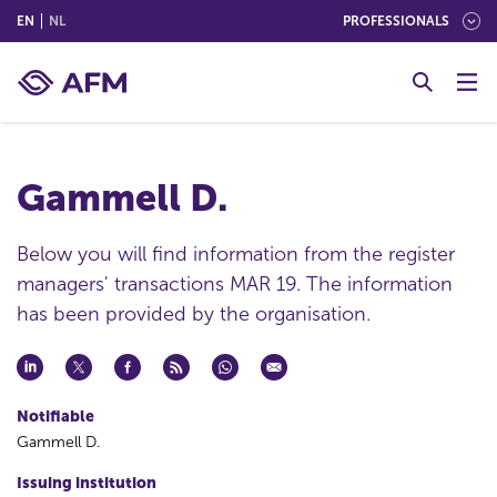
(ENGLISH)
(NEDERLANDS (NEDERLAND))
EN
NL
PROFESSIONALS
G
o
t
o
c
Gammell D.
o
n
t
Below you will find information from the register
e
managers' transactions MAR 19. The information
n
has been provided by the organisation.
t
Notifiable
Gammell D.
Issuing institution