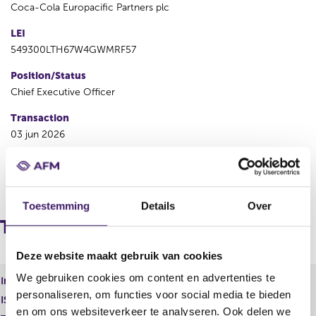
Coca-Cola Europacific Partners plc
LEI
549300LTH67W4GWMRF57
Position/Status
Chief Executive Officer
Transaction
03 jun 2026
P
N
r
e
Toestemming
Details
Over
e
x
v
t
Transactions
i
r
o
e
Deze website maakt gebruik van cookies
u
s
s
u
We gebruiken cookies om content en advertenties te
Instrument type
Gewoon aandeel
r
l
personaliseren, om functies voor social media te bieden
ISIN
GB00BDCPN049
e
t
en om ons websiteverkeer te analyseren. Ook delen we