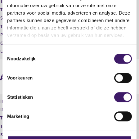
s
Transaction category
Verwerving
informatie over uw gebruik van onze site met onze
u
Transaction type
Verwerving
partners voor social media, adverteren en analyse. Deze
l
Stock option program
Nee
t
partners kunnen deze gegevens combineren met andere
Trading place
OTC
informatie die u aan ze heeft verstrekt of die ze hebben
Price
0,00
verzameld op basis van uw gebruik van hun services.
Quantity
109.856,00
Unit
USD
T
Noodzakelijk
o
e
s
Aggregated information
Voorkeuren
t
e
m
Statistieken
Instrument type
Gewoon aandeel
m
ISIN
GB00BDCPN049
i
Marketing
Transaction category
Verwerving
n
Transaction type
Verwerving
g
s
Stock option program
OTC