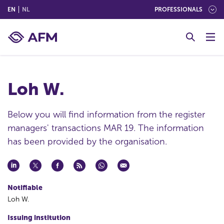
(ENGLISH)
(NEDERLANDS (NEDERLAND))
EN
NL
PROFESSIONALS
G
o
t
o
c
Loh W.
o
n
t
Below you will find information from the register
e
managers' transactions MAR 19. The information
n
has been provided by the organisation.
t
Notifiable
Loh W.
Issuing institution