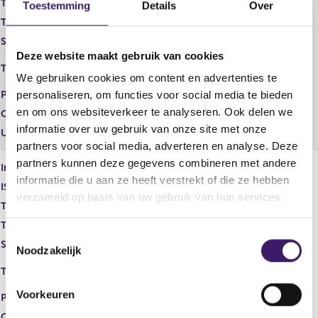
s
Transaction category
Verwerving
Toestemming
Details
Over
u
Transaction type
Koop
l
Stock option program
Nee
t
Deze website maakt gebruik van cookies
NEW YORK STOCK EXCHANGE,
Trading place
INC.
We gebruiken cookies om content en advertenties te
Price
15,85
personaliseren, om functies voor social media te bieden
en om ons websiteverkeer te analyseren. Ook delen we
Quantity
5.000,00
informatie over uw gebruik van onze site met onze
Unit
USD
partners voor social media, adverteren en analyse. Deze
partners kunnen deze gegevens combineren met andere
Instrument type
Gewoon aandeel
informatie die u aan ze heeft verstrekt of die ze hebben
ISIN
NL0015002MS2
verzameld op basis van uw gebruik van hun services.
Transaction category
Verwerving
Transaction type
Koop
T
Stock option program
Nee
Noodzakelijk
o
NEW YORK STOCK EXCHANGE,
e
Trading place
INC.
s
Voorkeuren
Price
16,01
t
Quantity
38.000,00